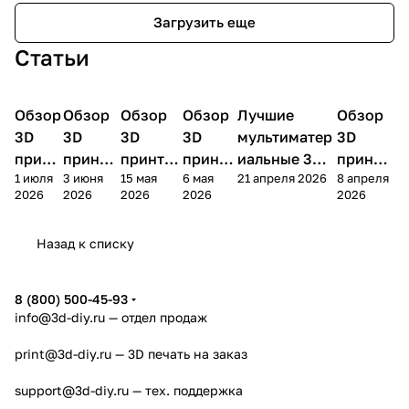
Загрузить еще
Статьи
Обзор
3D
Обзор
3D
Обзор
3D
Обзор
3D
Лучшие
Обзор
3D
3D принтеры
принтеры
принтеры
принтеры
принтеры
принтер
3D
3D
3D
3D
мультиматер
3D
принт
принте
принтер
принте
иальные 3D
принте
1 июля
3 июня
15 мая
6 мая
21 апреля 2026
8 апреля
ера
ра
а
ра
принтеры на
ра
2026
2026
2026
2026
2026
Bamb
Anycubi
FlashFo
Bambu
начало 2026
FlashF
u A2L
c Kobra
rge
Lab
года
orge
Назад к списку
4
Creator
X2D
AD5X
5
8 (800) 500-45-93
info@3d-diy.ru
— отдел продаж
print@3d-diy.ru
— 3D печать на заказ
support@3d-diy.ru
— тех. поддержка