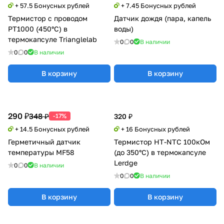
+ 57.5 Бонусных рублей
+ 7.45 Бонусных рублей
Термистор с проводом
Датчик дождя (пара, капель
PT1000 (450°C) в
воды)
термокапсуле Trianglelab
0
0
В наличии
0
0
В наличии
В корзину
В корзину
290 ₽
348 ₽
-17%
320 ₽
+ 14.5 Бонусных рублей
+ 16 Бонусных рублей
Герметичный датчик
Термистор HT-NTC 100кОм
температуры MF58
(до 350°C) в термокапсуле
Lerdge
0
0
В наличии
0
0
В наличии
В корзину
В корзину