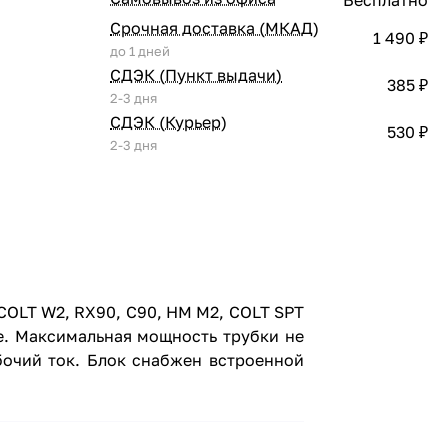
Срочная доставка (МКАД)
1 490 ₽
до 1 дней
СДЭК (Пункт выдачи)
385 ₽
2-3 дня
СДЭК (Курьер)
530 ₽
2-3 дня
COLT W2, RX90, C90, HM M2, COLT SPT
е. Максимальная мощность трубки не
бочий ток. Блок снабжен встроенной