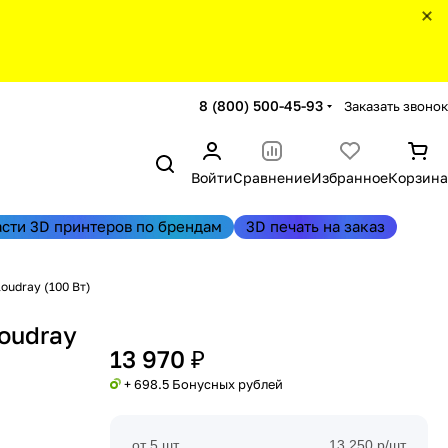
8 (800) 500-45-93
Заказать звонок
Войти
Сравнение
Избранное
Корзина
асти 3D принтеров по брендам
3D печать на заказ
oudray (100 Вт)
oudray
13 970 ₽
+ 698.5 Бонусных рублей
от 5 шт
13 250 р/шт