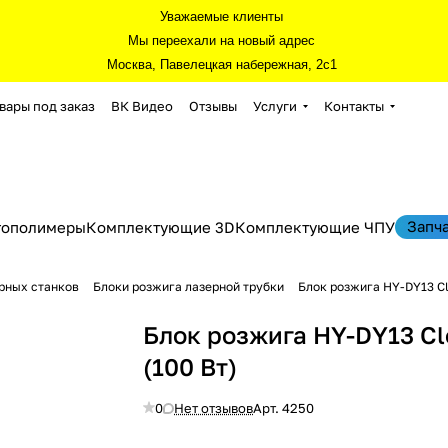
Уважаемые клиенты
Мы переехали на новый адрес
Москва, Павелецкая набережная, 2с1
вары под заказ
ВК Видео
Отзывы
Услуги
Контакты
Запч
тополимеры
Комплектующие 3D
Комплектующие ЧПУ
рных станков
Блоки розжига лазерной трубки
Блок розжига HY-DY13 Cl
Блок розжига HY-DY13 Cl
(100 Вт)
0
Нет отзывов
Арт.
4250