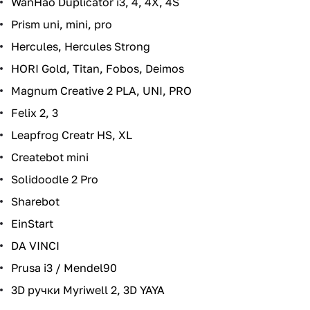
WanHao Duplicator i3, 4, 4X, 4S
Prism uni, mini, pro
Hercules, Hercules Strong
HORI Gold, Titan, Fobos, Deimos
Magnum Creative 2 PLA, UNI, PRO
Felix 2, 3
Leapfrog Creatr HS, XL
Createbot mini
Solidoodle 2 Pro
Sharebot
EinStart
DA VINCI
Prusa i3 / Mendel90
3D ручки Myriwell 2, 3D YAYA