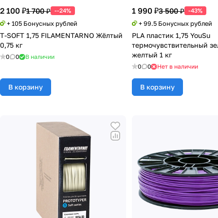
2 100 ₽
1 990 ₽
1 700 ₽
3 500 ₽
--24%
-43%
+ 105 Бонусных рублей
+ 99.5 Бонусных рублей
T-SOFT 1,75 FILAMENTARNO Жёлтый
PLA пластик 1,75 YouSu
0,75 кг
термочувствительный зе
желтый 1 кг
0
0
В наличии
0
0
Нет в наличии
В корзину
В корзину