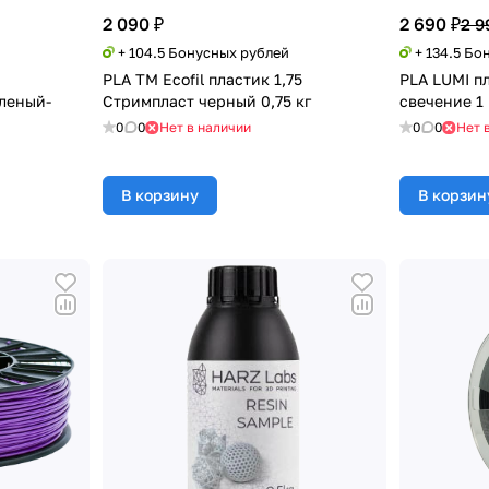
2 090 ₽
2 690 ₽
2 9
+ 104.5 Бонусных рублей
+ 134.5 Бо
PLA TM Ecofil пластик 1,75
PLA LUMI пл
леный-
Стримпласт черный 0,75 кг
свечение 1 
0
0
Нет в наличии
0
0
Нет 
В корзину
В корзин