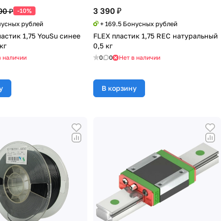
3 390 ₽
90 ₽
-10%
нусных рублей
+ 169.5 Бонусных рублей
астик 1,75 YouSu синее
FLEX пластик 1,75 REC натуральный
кг
0,5 кг
в наличии
0
0
Нет в наличии
у
В корзину