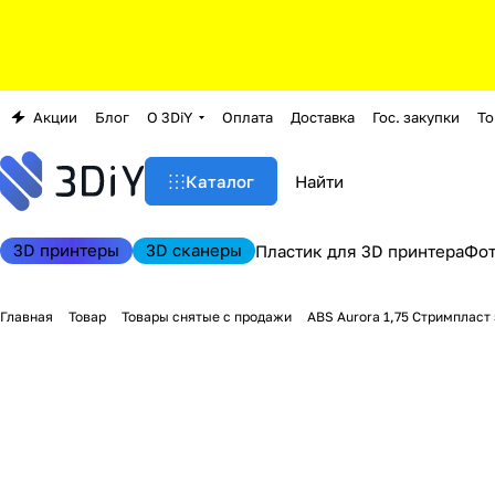
Акции
Блог
О 3DiY
Оплата
Доставка
Гос. закупки
То
Каталог
3D принтеры
3D сканеры
Пластик для 3D принтера
Фо
Главная
Товар
Товары снятые с продажи
ABS Aurora 1,75 Стримпласт 