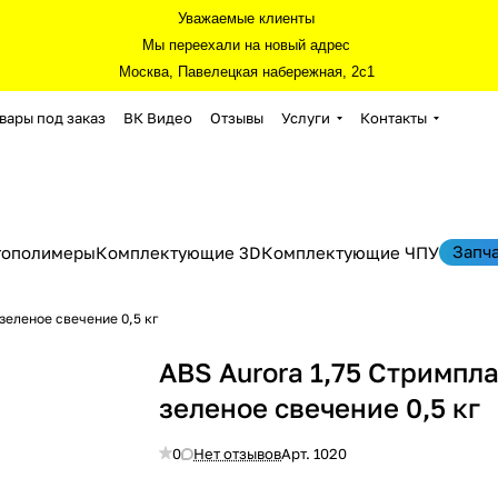
Уважаемые клиенты
Мы переехали на новый адрес
Москва, Павелецкая набережная, 2с1
вары под заказ
ВК Видео
Отзывы
Услуги
Контакты
Запч
тополимеры
Комплектующие 3D
Комплектующие ЧПУ
зеленое свечение 0,5 кг
ABS Aurora 1,75 Стримпл
зеленое свечение 0,5 кг
0
Нет отзывов
Арт.
1020