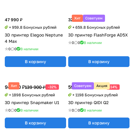
Хит
Советуем
47 990 ₽
32 990 ₽
+ 959.8 Бонусных рублей
+ 659.8 Бонусных рублей
3D принтер Elegoo Neptune
3D принтер FlashForge AD5X
4 Max
0
0
В наличии
0
0
В наличии
В корзину
В корзину
Хит
Советуем
Акция
94 900 ₽
59 900 ₽
139 900 ₽
69 900 ₽
-32%
-14%
+ 1898 Бонусных рублей
+ 1198 Бонусных рублей
3D принтер Snapmaker U1
3D принтер QIDI Q2
0
0
В наличии
0
0
В наличии
В корзину
В корзину