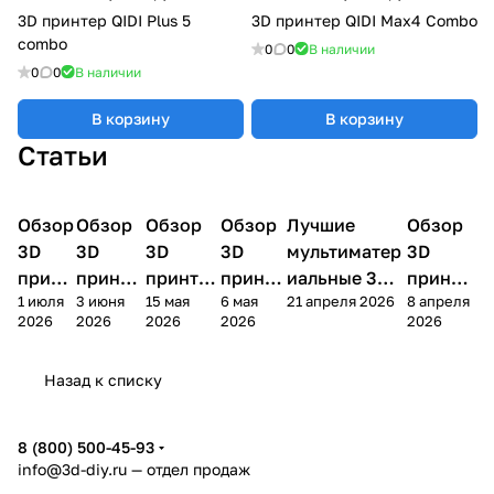
3D принтер QIDI Plus 5
3D принтер QIDI Max4 Combo
combo
0
0
В наличии
0
0
В наличии
В корзину
В корзину
Статьи
Обзор
3D
Обзор
3D
Обзор
3D
Обзор
3D
Лучшие
Обзор
3D
3D принтеры
принтеры
принтеры
принтеры
принтеры
принтер
3D
3D
3D
3D
мультиматер
3D
принт
принте
принтер
принте
иальные 3D
принте
1 июля
3 июня
15 мая
6 мая
21 апреля 2026
8 апреля
ера
ра
а
ра
принтеры на
ра
2026
2026
2026
2026
2026
Bamb
Anycubi
FlashFo
Bambu
начало 2026
FlashF
u A2L
c Kobra
rge
Lab
года
orge
Назад к списку
4
Creator
X2D
AD5X
5
8 (800) 500-45-93
info@3d-diy.ru
— отдел продаж