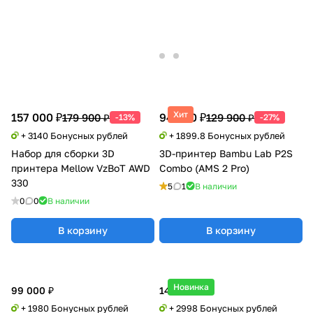
Хит
157 000 ₽
94 990 ₽
179 900 ₽
129 900 ₽
-13%
-27%
+ 3140 Бонусных рублей
+ 1899.8 Бонусных рублей
Набор для cборки 3D
3D-принтер Bambu Lab P2S
принтера Mellow VzBoT AWD
Combo (AMS 2 Pro)
330
5
1
В наличии
0
0
В наличии
В корзину
В корзину
Новинка
99 000 ₽
149 900 ₽
+ 1980 Бонусных рублей
+ 2998 Бонусных рублей