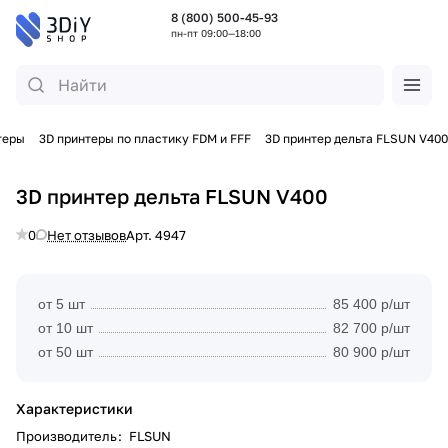
8 (800) 500-45-93
пн-пт 09:00—18:00
теры
3D принтеры по пластику FDM и FFF
3D принтер дельта FLSUN V400
3D принтер дельта FLSUN V400
0
Нет отзывов
Арт.
4947
от 5 шт
85 400 р/шт
от 10 шт
82 700 р/шт
от 50 шт
80 900 р/шт
Характеристики
Производитель
:
FLSUN