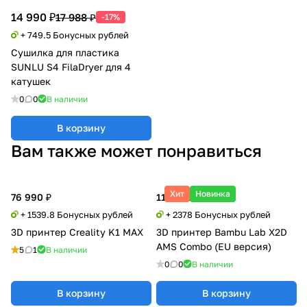
14 990 ₽
17 988 ₽
-17%
+ 749.5 Бонусных рублей
Сушилка для пластика
SUNLU S4 FilaDryer для 4
катушек
0
0
В наличии
В корзину
Вам также может понравиться
Хит
Новинка
76 990 ₽
118 900 ₽
+ 1539.8 Бонусных рублей
+ 2378 Бонусных рублей
3D принтер Creality K1 MAX
3D принтер Bambu Lab X2D
AMS Combo (EU версия)
5
1
В наличии
0
0
В наличии
В корзину
В корзину