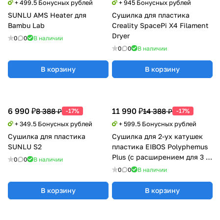
+ 499.5 Бонусных рублей
+ 945 Бонусных рублей
SUNLU AMS Heater для
Сушилка для пластика
Bambu Lab
Creality SpacePi X4 Filament
Dryer
0
0
В наличии
0
0
В наличии
В корзину
В корзину
6 990 ₽
11 990 ₽
8 388 ₽
14 388 ₽
-17%
-17%
+ 349.5 Бонусных рублей
+ 599.5 Бонусных рублей
Сушилка для пластика
Сушилка для 2-ух катушек
SUNLU S2
пластика EIBOS Polyphemus
Plus (с расширением для 3 кг
0
0
В наличии
катушки)
0
0
В наличии
В корзину
В корзину