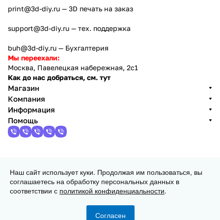
print@3d-diy.ru
— 3D печать на заказ
support@3d-diy.ru
— тех. поддержка
buh@3d-diy.ru
— Бухгалтерия
Мы переехали:
Москва, Павелецкая набережная, 2с1
Как до нас добраться, см. тут
Магазин
Компания
Информация
Помощь
2013 - 2026 © 3DiY (Тридиай) - интернет-магазин
комплектующих для 3D принтеров, ЧПУ станков и
Наш сайт использует куки. Продолжая им пользоваться, вы
робототехники
соглашаетесь на обработку персональных данных в
Конфиденциальность
Оферта
соответствии с
политикой конфиденциальности
.
Согласен
Главная
Каталог
Корзина
Избранные
Кабинет
Сравнение