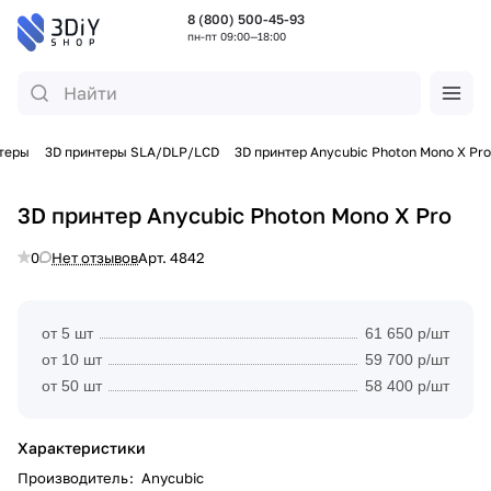
8 (800) 500-45-93
пн-пт 09:00—18:00
теры
3D принтеры SLA/DLP/LCD
3D принтер Anycubic Photon Mono X Pro
3D принтер Anycubic Photon Mono X Pro
0
Нет отзывов
Арт.
4842
от 5 шт
61 650 р/шт
от 10 шт
59 700 р/шт
от 50 шт
58 400 р/шт
Характеристики
Производитель
:
Anycubic