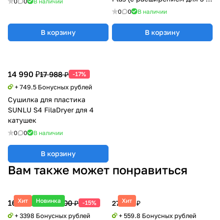
0
0
В наличии
катушки)
0
0
В наличии
В корзину
В корзину
14 990 ₽
17 988 ₽
-17%
+ 749.5 Бонусных рублей
Сушилка для пластика
SUNLU S4 FilaDryer для 4
катушек
0
0
В наличии
В корзину
Вам также может понравиться
Хит
Новинка
Хит
169 900 ₽
199 500 ₽
-15%
27 990 ₽
+ 3398 Бонусных рублей
+ 559.8 Бонусных рублей