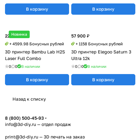
В корзину
В корзину
Новинка
229 999 ₽
57 900 ₽
+ 4599.98 Бонусных рублей
+ 1158 Бонусных рублей
3D принтер Bambu Lab H2S
3D принтер Elegoo Saturn 3
Laser Full Combo
Ultra 12k
0
0
В наличии
0
0
В наличии
В корзину
В корзину
Назад к списку
8 (800) 500-45-93
info@3d-diy.ru
— отдел продаж
print@3d-diy.ru
— 3D печать на заказ