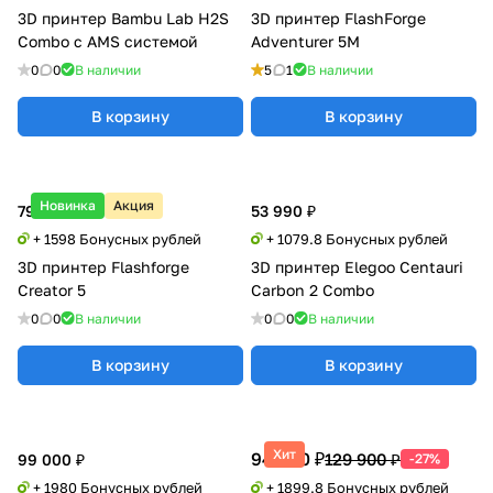
3D принтер Bambu Lab H2S
3D принтер FlashForge
Combo с AMS системой
Adventurer 5M
0
0
В наличии
5
1
В наличии
В корзину
В корзину
Новинка
Акция
79 900 ₽
53 990 ₽
+ 1598 Бонусных рублей
+ 1079.8 Бонусных рублей
3D принтер Flashforge
3D принтер Elegoo Centauri
Creator 5
Carbon 2 Combo
0
0
В наличии
0
0
В наличии
В корзину
В корзину
Хит
94 990 ₽
129 900 ₽
99 000 ₽
-27%
+ 1980 Бонусных рублей
+ 1899.8 Бонусных рублей