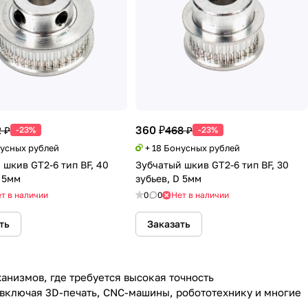
360 ₽
 ₽
468 ₽
-23%
-23%
нусных рублей
+ 18 Бонусных рублей
 шкив GT2-6 тип BF, 40
Зубчатый шкив GT2-6 тип BF, 30
D 5мм
зубьев, D 5мм
т в наличии
0
0
Нет в наличии
ть
Заказать
анизмов, где требуется высокая точность
включая 3D-печать, CNC-машины, робототехнику и многие