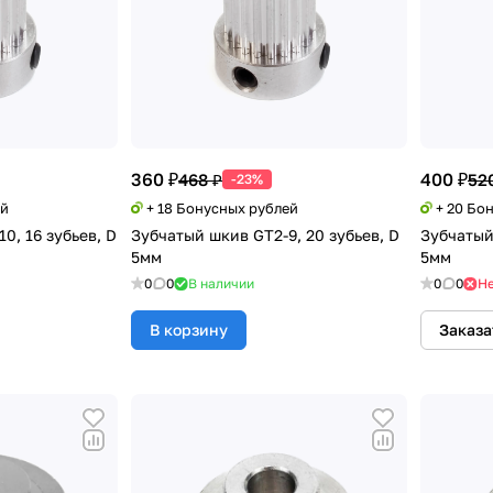
360 ₽
400 ₽
468 ₽
52
-23%
ей
+ 18 Бонусных рублей
+ 20 Бо
0, 16 зубьев, D
Зубчатый шкив GT2-9, 20 зубьев, D
Зубчатый
5мм
5мм
0
0
В наличии
0
0
Не
В корзину
Заказа