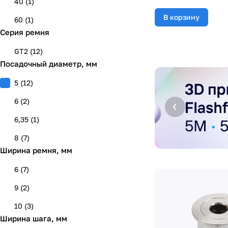
40
(
1
)
В корзину
60
(
1
)
Серия ремня
GT2
(
12
)
Посадочный диаметр, мм
5
(
12
)
6
(
2
)
6,35
(
1
)
8
(
7
)
Ширина ремня, мм
6
(
7
)
9
(
2
)
10
(
3
)
Ширина шага, мм