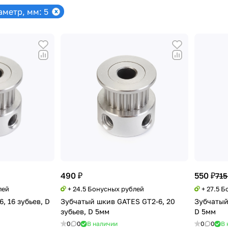
метр, мм: 5
490 ₽
550 ₽
715
лей
+ 24.5 Бонусных рублей
+ 27.5 
, 16 зубьев, D
Зубчатый шкив GATES GT2-6, 20
Зубчатый
зубьев, D 5мм
D 5мм
0
0
В наличии
0
0
В 