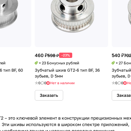
460 ₽
540 ₽
598 ₽
702
-23%
лей
+ 23 Бонусных рублей
+ 27 Бо
 тип BF, 60
Зубчатый шкив GT2-6 тип BF, 36
Зубчатый
зубьев, D 5мм
зубьев, 
0
0
Нет в наличии
0
0
Не
Заказать
Заказа
2 – это ключевой элемент в конструкции прецизионных мех
 Эти шкивы используются в широком спектре приложений, 
де необходима точная и надежная передача движения.