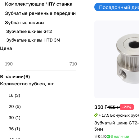
Комплектующие ЧПУ станка
Посадочный диа
Зубчатые ременные передачи
Зубчатые шкивы
Зубчатые шкивы GT2
Зубчатые шкивы HTD 3M
Цена
В наличии
(
6
)
Количество зубьев, шт
16
(
3
)
20
(
5
)
350 ₽
455 ₽
-23%
+ 17.5 Бонусных руб
30
(
1
)
Зубчатый шкив GT2-6
36
(
1
)
5мм
0
0
В наличии