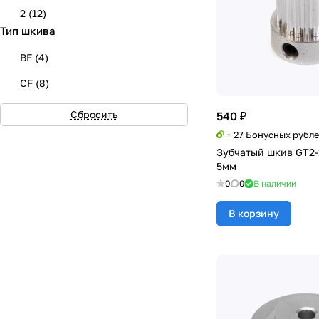
2
(
12
)
Тип шкива
BF
(
4
)
CF
(
8
)
Сбросить
540 ₽
+ 27 Бонусных рубл
Зубчатый шкив GT2-1
5мм
0
0
В наличии
В корзину