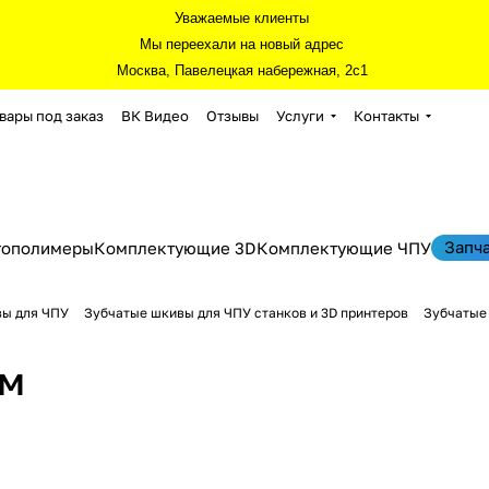
Уважаемые клиенты
Мы переехали на новый адрес
Москва, Павелецкая набережная, 2с1
вары под заказ
ВК Видео
Отзывы
Услуги
Контакты
Запч
тополимеры
Комплектующие 3D
Комплектующие ЧПУ
вы для ЧПУ
Зубчатые шкивы для ЧПУ станков и 3D принтеров
Зубчатые
мм