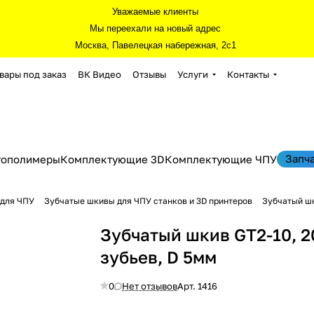
Уважаемые клиенты
Мы переехали на новый адрес
Москва, Павелецкая набережная, 2с1
вары под заказ
ВК Видео
Отзывы
Услуги
Контакты
Запч
тополимеры
Комплектующие 3D
Комплектующие ЧПУ
 для ЧПУ
Зубчатые шкивы для ЧПУ станков и 3D принтеров
Зубчатый шк
Зубчатый шкив GT2-10, 2
зубьев, D 5мм
0
Нет отзывов
Арт.
1416