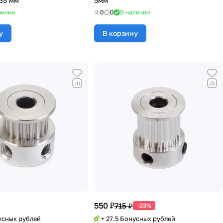
,35 мм
5мм
личии
0
0
В наличии
у
В корзину
550 ₽
715 ₽
-23%
усных рублей
+ 27.5 Бонусных рублей