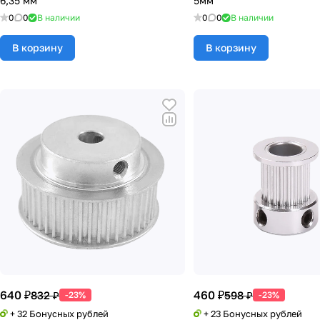
6,35 мм
5мм
0
0
В наличии
0
0
В наличии
В корзину
В корзину
640 ₽
460 ₽
832 ₽
598 ₽
-23%
-23%
+ 32 Бонусных рублей
+ 23 Бонусных рублей