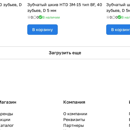
0 зубьев, D
Зубчатый шкив HTD 3M-15 тип BF, 40
Зубчатый ш
зубьев, D 5 мм
зубьев, D 5
0
0
В наличии
0
0
В на
В корзину
В корзин
Загрузить еще
Магазин
Компания
Бренды
О компании
Акции
Реквизиты
аталог
Партнеры