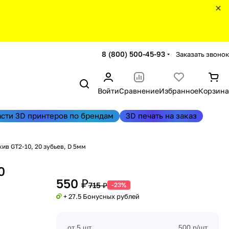
8 (800) 500-45-93
Заказать звонок
Войти
Сравнение
Избранное
Корзина
асти 3D принтеров по брендам
3D печать на заказ
ив GT2-10, 20 зубьев, D 5мм
0
550 ₽
715 ₽
-23%
+ 27.5 Бонусных рублей
от 5 шт
500 р/шт