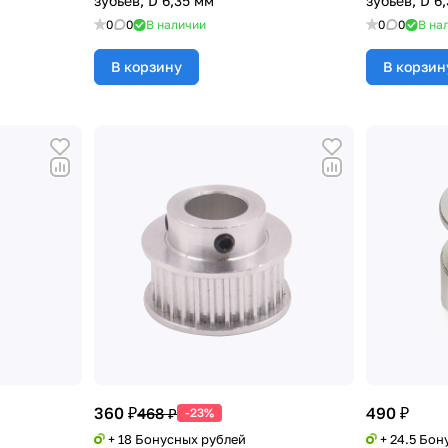
зубьев, D 6,35 мм
зубьев, D 6
0
0
В наличии
0
0
В на
В корзину
В корзин
360 ₽
490 ₽
468 ₽
-23%
+ 18 Бонусных рублей
+ 24.5 Бон