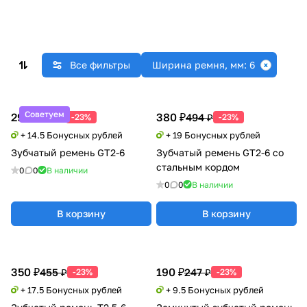
Все фильтры
Ширина ремня, мм: 6
Советуем
290 ₽
380 ₽
377 ₽
494 ₽
-23%
-23%
+ 14.5 Бонусных рублей
+ 19 Бонусных рублей
Зубчатый ремень GT2-6
Зубчатый ремень GT2-6 со
стальным кордом
0
0
В наличии
0
0
В наличии
В корзину
В корзину
350 ₽
190 ₽
455 ₽
247 ₽
-23%
-23%
+ 17.5 Бонусных рублей
+ 9.5 Бонусных рублей