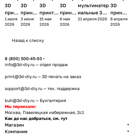
принтеры
принтеры
принтеры
принтеры
принтер
3D
3D
3D
3D
мультиматер
3D
принт
принте
принтер
принте
иальные 3D
принте
1 июля
3 июня
15 мая
6 мая
21 апреля 2026
8 апреля
ера
ра
а
ра
принтеры на
ра
2026
2026
2026
2026
2026
Bamb
Anycubi
FlashFo
Bambu
начало 2026
FlashF
u A2L
c Kobra
rge
Lab
года
orge
Назад к списку
4
Creator
X2D
AD5X
5
8 (800) 500-45-93
info@3d-diy.ru
— отдел продаж
print@3d-diy.ru
— 3D печать на заказ
support@3d-diy.ru
— тех. поддержка
buh@3d-diy.ru
— Бухгалтерия
Мы переехали:
Москва, Павелецкая набережная, 2с1
Как до нас добраться, см. тут
Магазин
Компания