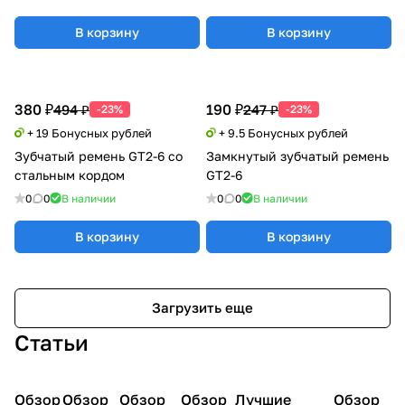
В корзину
В корзину
380 ₽
190 ₽
494 ₽
247 ₽
-23%
-23%
+ 19 Бонусных рублей
+ 9.5 Бонусных рублей
Зубчатый ремень GT2-6 со
Замкнутый зубчатый ремень
стальным кордом
GT2-6
0
0
В наличии
0
0
В наличии
В корзину
В корзину
Загрузить еще
Статьи
Обзор
3D
Обзор
3D
Обзор
3D
Обзор
3D
Лучшие
Обзор
3D
3D принтеры