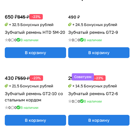
650 ₽
845 ₽
-23%
490 ₽
+ 32.5 Бонусных рублей
+ 24.5 Бонусных рублей
Зубчатый ремень HTD 5M-20
Зубчатый ремень GT2-9
0
0
В наличии
0
0
В наличии
В корзину
В корзину
Советуем
430 ₽
290 ₽
559 ₽
377 ₽
-23%
-23%
+ 21.5 Бонусных рублей
+ 14.5 Бонусных рублей
Зубчатый ремень GT2-10 со
Зубчатый ремень GT2-6
стальным кордом
0
0
В наличии
0
0
В наличии
В корзину
В корзину