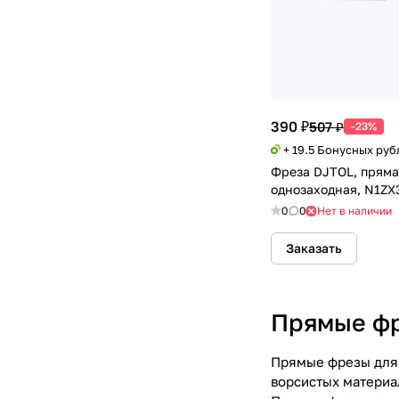
390 ₽
507 ₽
-23%
+ 19.5 Бонусных руб
Фреза DJTOL, пряма
однозаходная, N1ZX
0
0
Нет в наличии
Заказать
Прямые ф
Прямые фрезы для 
ворсистых материа