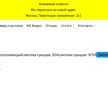
Уважаемые клиенты
Мы переехали на новый адрес
Москва, Павелецкая набережная, 2с1
вары под заказ
ВК Видео
Отзывы
Услуги
Контакты
Запч
тополимеры
Комплектующие 3D
Комплектующие ЧПУ
ы