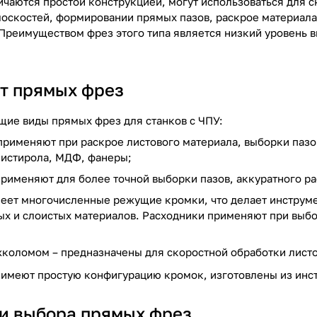
чаются простой конструкцией, могут использоваться для 
лоскостей, формировании прямых пазов, раскрое материал
 Преимуществом фрез этого типа является низкий уровень 
т прямых фрез
ие виды прямых фрез для станков с ЧПУ:
применяют при раскрое листового материала, выборки пазов
истирола, МДФ, фанеры;
применяют для более точной выборки пазов, аккуратного р
еет многочисленные режущие кромки, что делает инструме
ых и слоистых материалов. Расходники применяют при выбо
жколомом – предназначены для скоростной обработки лист
имеют простую конфигурацию кромок, изготовлены из инст
и выбора прямых фрез