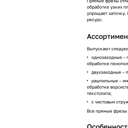
Прямые фрезы отли
обработке узких п
упрощает заточку.
ресурс.
Ассортимен
Выпускают следующ
однозаходные – 
обработке пенопол
двухзаходные – 
рашпильные – им
обработке ворсист
текстолита;
с чистовым стру
Все прямые фрезы 
Особенност