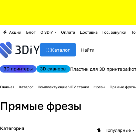
Акции
Блог
О 3DiY
Оплата
Доставка
Гос. закупки
То
Каталог
3D принтеры
3D сканеры
Пластик для 3D принтера
Фо
Главная
Каталог
Комплектующие ЧПУ станка
Фрезы
Прямые фрез
Прямые фрезы
Категория
Популярные