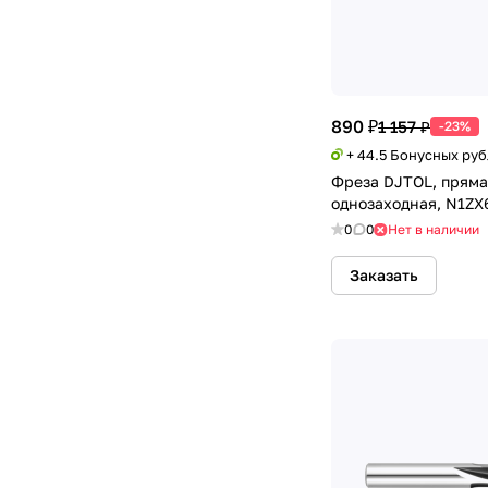
890 ₽
1 157 ₽
-23%
+ 44.5 Бонусных ру
Фреза DJTOL, пряма
однозаходная, N1ZX6
0
0
Нет в наличии
Заказать