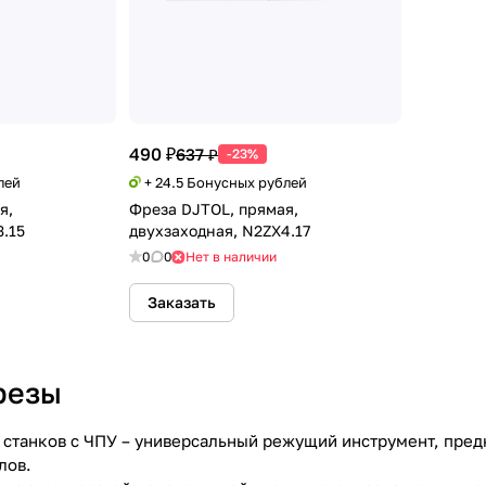
490 ₽
637 ₽
-23%
лей
+ 24.5 Бонусных рублей
я,
Фреза DJTOL, прямая,
3.15
двухзаходная, N2ZX4.17
0
0
Нет в наличии
Заказать
резы
станков с ЧПУ – универсальный режущий инструмент, предн
лов.