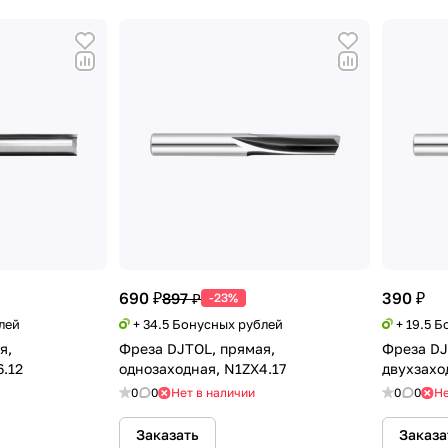
690 ₽
390 ₽
897 ₽
-23%
лей
+ 34.5 Бонусных рублей
+ 19.5 
я,
Фреза DJTOL, прямая,
Фреза DJ
6.12
однозаходная, N1ZX4.17
двухзахо
0
0
Нет в наличии
0
0
Не
Заказать
Заказа