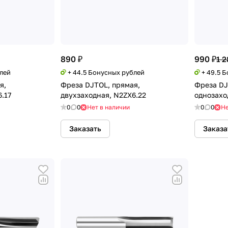
890 ₽
990 ₽
1 2
блей
+ 44.5 Бонусных рублей
+ 49.5 
я,
Фреза DJTOL, прямая,
Фреза DJ
.17
двухзаходная, N2ZX6.22
однозахо
0
0
Нет в наличии
0
0
Не
Заказать
Заказа