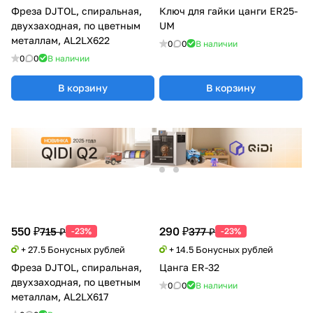
Фреза DJTOL, спиральная,
Ключ для гайки цанги ER25-
двухзаходная, по цветным
UM
металлам, AL2LX622
0
0
В наличии
0
0
В наличии
В корзину
В корзину
550 ₽
290 ₽
715 ₽
377 ₽
-23%
-23%
+ 27.5 Бонусных рублей
+ 14.5 Бонусных рублей
Фреза DJTOL, спиральная,
Цанга ER-32
двухзаходная, по цветным
0
0
В наличии
металлам, AL2LX617