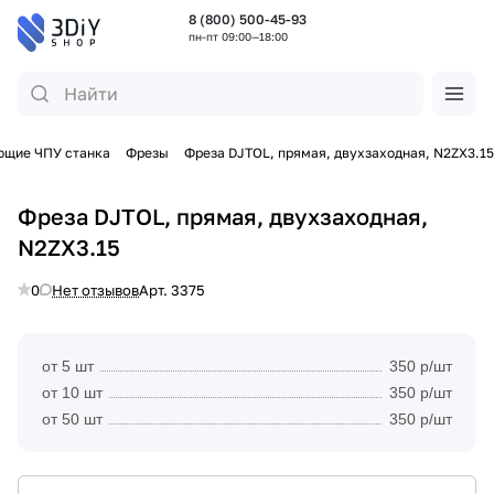
8 (800) 500-45-93
пн-пт 09:00—18:00
ющие ЧПУ станка
Фрезы
Фреза DJTOL, прямая, двухзаходная, N2ZX3.15
Фреза DJTOL, прямая, двухзаходная,
N2ZX3.15
0
Нет отзывов
Арт.
3375
от 5 шт
350 р/шт
от 10 шт
350 р/шт
от 50 шт
350 р/шт