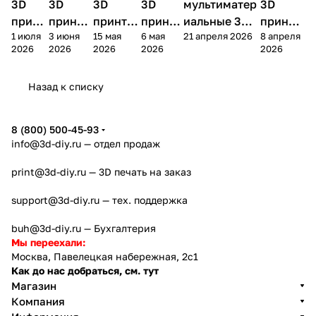
3D
3D
3D
3D
мультиматер
3D
принт
принте
принтер
принте
иальные 3D
принте
1 июля
3 июня
15 мая
6 мая
21 апреля 2026
8 апреля
ера
ра
а
ра
принтеры на
ра
2026
2026
2026
2026
2026
Bamb
Anycubi
FlashFo
Bambu
начало 2026
FlashF
u A2L
c Kobra
rge
Lab
года
orge
Назад к списку
4
Creator
X2D
AD5X
5
8 (800) 500-45-93
info@3d-diy.ru
— отдел продаж
print@3d-diy.ru
— 3D печать на заказ
support@3d-diy.ru
— тех. поддержка
buh@3d-diy.ru
— Бухгалтерия
Мы переехали:
Москва, Павелецкая набережная, 2с1
Как до нас добраться, см. тут
Магазин
Компания