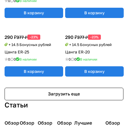
0
0
В наличии
В корзину
В корзину
290 ₽
290 ₽
377 ₽
377 ₽
-23%
-23%
+ 14.5 Бонусных рублей
+ 14.5 Бонусных рублей
Цанга ER-25
Цанга ER-20
0
0
В наличии
0
0
В наличии
В корзину
В корзину
Загрузить еще
Статьи
Обзор
3D
Обзор
3D
Обзор
3D
Обзор
3D
Лучшие
Обзор
3D
3D принтеры
принтеры
принтеры
принтеры
принтеры
принтер