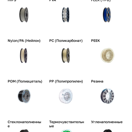
Nylon/PA (Нейлон)
PC (Поликарбонат)
PEEK
POM (Полиацеталь)
PP (Полипропилен)
Резина
Стеклонаполненны
Термочувствительн
Угленаполненные
е
ые