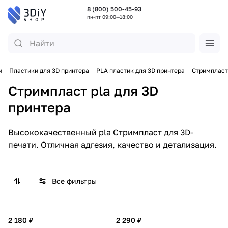
8 (800) 500-45-93
пн-пт 09:00—18:00
и
Пластики для 3D принтера
PLA пластик для 3D принтера
Стримпласт
Стримпласт pla для 3D
принтера
Высококачественный pla Стримпласт для 3D-
печати. Отличная адгезия, качество и детализация.
Все фильтры
2 180 ₽
2 290 ₽