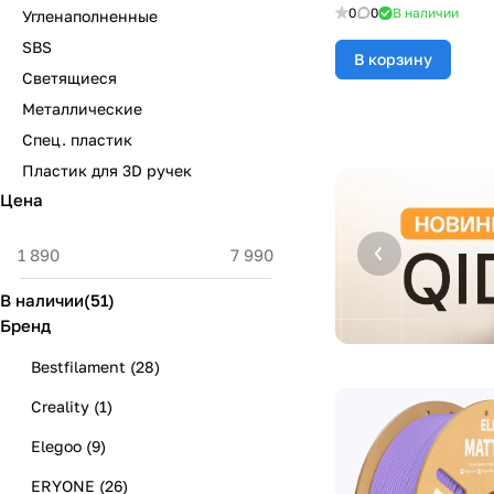
0
0
В наличии
Угленаполненные
SBS
В корзину
Светящиеся
Металлические
Спец. пластик
Пластик для 3D ручек
Цена
В наличии
(
51
)
Бренд
Bestfilament
(
28
)
Creality
(
1
)
Elegoo
(
9
)
ERYONE
(
26
)