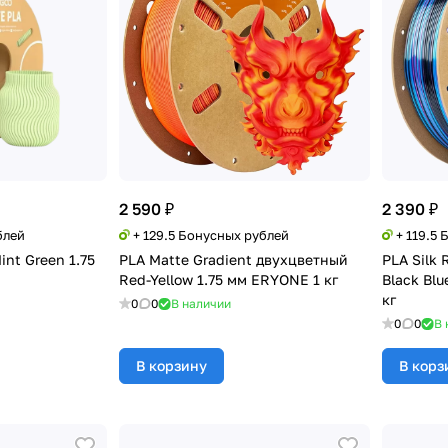
2 590 ₽
2 390 ₽
блей
+ 129.5 Бонусных рублей
+ 119.5
int Green 1.75
PLA Matte Gradient двухцветный
PLA Silk
Red-Yellow 1.75 мм ERYONE 1 кг
Black Blu
кг
0
0
В наличии
0
0
В 
В корзину
В корз