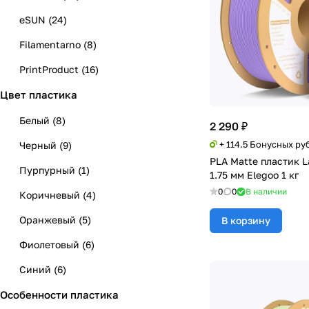
eSUN
(
24
)
Filamentarno
(
8
)
PrintProduct
(
16
)
Цвет пластика
REC
(
22
)
Sunlu
(
2
)
Белый
(
8
)
2 290 ₽
+ 114.5 Бонусных ру
Черный
(
9
)
PLA Matte пластик L
Пурпурный
(
1
)
1.75 мм Elegoo 1 кг
0
0
В наличии
Коричневый
(
4
)
Оранжевый
(
5
)
В корзину
Фиолетовый
(
6
)
Синий
(
6
)
Особенности пластика
Серый
(
7
)