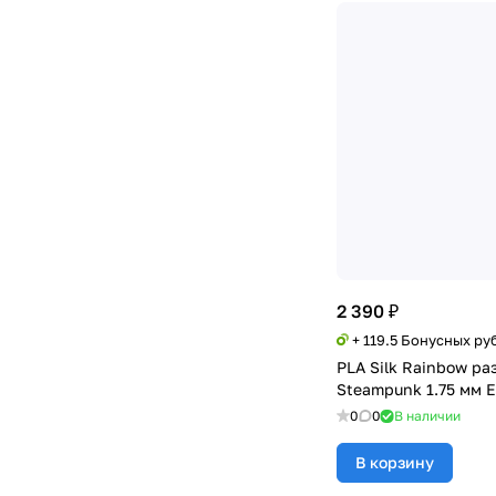
Зелёный-Голубой-Оранжевый
(
1
)
Золотой-Синий-Фиолетовый
(
1
)
Переходной
(
3
)
Красный-Желтый
(
1
)
Жёлтый-Фиолетовый
(
1
)
Мятно-Зелёный
(
1
)
Рубиновый
(
1
)
Лавандовый
(
1
)
2 390 ₽
+ 119.5 Бонусных ру
Черный-Фиолетовый-Серебро
(
1
)
PLA Silk Rainbow р
Steampunk 1.75 мм 
Синий-Зелёный-Серебро
(
1
)
0
0
В наличии
Жёлтый-Красный-Золото
(
1
)
В корзину