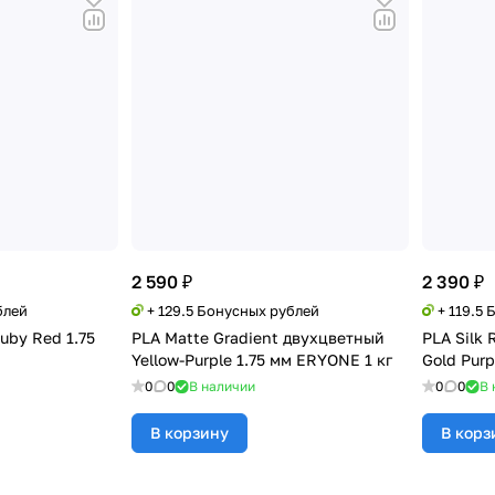
2 590 ₽
2 390 ₽
блей
+ 129.5 Бонусных рублей
+ 119.5
uby Red 1.75
PLA Matte Gradient двухцветный
PLA Silk
Yellow-Purple 1.75 мм ERYONE 1 кг
Gold Purp
0
0
В наличии
0
0
В 
В корзину
В корз