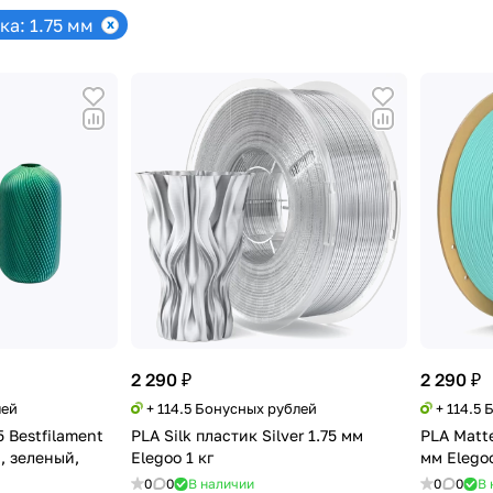
а: 1.75 мм
2 290 ₽
2 290 ₽
лей
+ 114.5 Бонусных рублей
+ 114.5
5 Bestfilament
PLA Silk пластик Silver 1.75 мм
PLA Matte
, зеленый,
Elegoo 1 кг
мм Elegoo
0
0
В наличии
0
0
В 