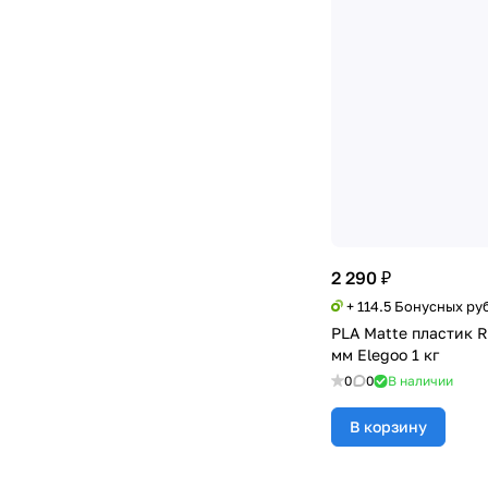
Бирюзовый
(
3
)
Бордовый
(
1
)
Алюминиевый
(
1
)
Золотой
(
3
)
Бронзовый
(
1
)
Мультиколор
(
6
)
Малиновый
(
1
)
2 290 ₽
+ 114.5 Бонусных ру
Мрамор
(
1
)
PLA Matte пластик R
Красный-Золотой-Фиолетовый
мм Elegoo 1 кг
(
1
)
0
0
В наличии
Многоцветный
(
1
)
В корзину
Черный-Синий-Фиолетовый
(
1
)