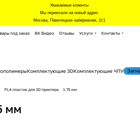
Уважаемые клиенты
Мы переехали на новый адрес
Москва, Павелецкая набережная, 2с1
вары под заказ
ВК Видео
Отзывы
Услуги
Контакты
Запч
тополимеры
Комплектующие 3D
Комплектующие ЧПУ
PLA пластик для 3D принтера
1.75 мм
5 мм