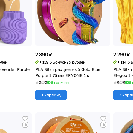
2 390 ₽
2 290 ₽
блей
+ 119.5 Бонусных рублей
+ 114.5
avender Purple
PLA Silk трехцветный Gold Blue
PLA Silk 
Purple 1.75 мм ERYONE 1 кг
Elegoo 1 
0
0
В наличии
0
0
В 
В корзину
В корз