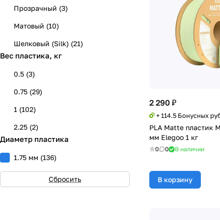
Желтый
(
5
)
Прозрачный
(
3
)
Красный
(
6
)
Матовый
(
10
)
Зеленый
(
5
)
Шелковый (Silk)
(
21
)
Вес пластика, кг
Серебристый
(
4
)
0.5
(
3
)
Салатовый
(
2
)
0.75
(
29
)
Розовый
(
5
)
2 290 ₽
1
(
102
)
Натуральный
(
6
)
+ 114.5 Бонусных ру
2.25
(
2
)
PLA Matte пластик M
Голубой
(
9
)
мм Elegoo 1 кг
Диаметр пластика
Бежевый
(
5
)
0
0
В наличии
1.75 мм
(
136
)
Коралловый
(
2
)
Сбросить
В корзину
Изумрудный
(
2
)
Прозрачный
(
2
)
Хаки
(
2
)