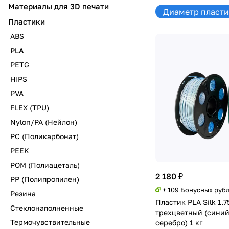
Материалы для 3D печати
Диаметр пластик
Пластики
ABS
PLA
PETG
HIPS
PVA
FLEX (TPU)
Nylon/PA (Нейлон)
PC (Поликарбонат)
PEEK
POM (Полиацеталь)
2 180 ₽
PP (Полипропилен)
+ 109 Бонусных руб
Резина
Пластик PLA Silk 1.7
Стеклонаполненные
трехцветный (синий
Термочувствительные
серебро) 1 кг