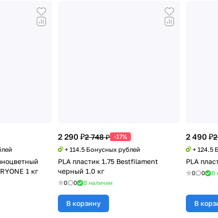
2 290 ₽
2 490 ₽
2 748 ₽
2
-17%
блей
+ 114.5 Бонусных рублей
+ 124.5
азноцветный
PLA пластик 1.75 Bestfilament
PLA пласт
ERYONE 1 кг
черный 1.0 кг
0
0
В 
0
0
В наличии
В корзину
В корз