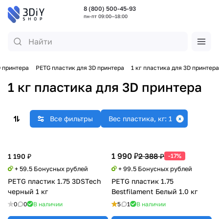
8 (800) 500-45-93
пн-пт 09:00—18:00
D принтера
PETG пластик для 3D принтера
1 кг пластика для 3D принтера
1 кг пластика для 3D принтера
Все фильтры
Вес пластика, кг: 1
1 990 ₽
2 388 ₽
1 190 ₽
-17%
+ 59.5 Бонусных рублей
+ 99.5 Бонусных рублей
PETG пластик 1.75 3DSTech
PETG пластик 1.75
черный 1 кг
Bestfilament Белый 1.0 кг
0
0
В наличии
5
1
В наличии