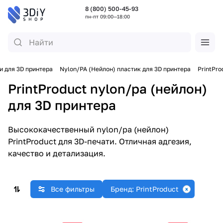
8 (800) 500-45-93
пн-пт 09:00—18:00
и для 3D принтера
Nylon/PA (Нейлон) пластик для 3D принтера
PrintPro
PrintProduct nylon/pa (нейлон)
для 3D принтера
Высококачественный nylon/pa (нейлон)
PrintProduct для 3D-печати. Отличная адгезия,
качество и детализация.
Все фильтры
Бренд: PrintProduct