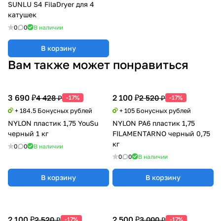
SUNLU S4 FilaDryer для 4
катушек
0
0
В наличии
В корзину
Вам также может понравиться
3 690 ₽
2 100 ₽
4 428 ₽
2 520 ₽
-17%
-17%
+ 184.5 Бонусных рублей
+ 105 Бонусных рублей
NYLON пластик 1,75 YouSu
NYLON PA6 пластик 1,75
черный 1 кг
FILAMENTARNO черный 0,75
кг
0
0
В наличии
0
0
В наличии
В корзину
В корзину
2 100 ₽
2 500 ₽
2 520 ₽
3 000 ₽
-17%
-17%