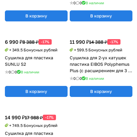
0
0
В наличии
В корзину
В корзину
6 990 ₽
11 990 ₽
8 388 ₽
14 388 ₽
-17%
-17%
+ 349.5 Бонусных рублей
+ 599.5 Бонусных рублей
Сушилка для пластика
Сушилка для 2-ух катушек
SUNLU S2
пластика EIBOS Polyphemus
Plus (с расширением для 3 кг
0
0
В наличии
катушки)
0
0
В наличии
В корзину
В корзину
14 990 ₽
17 988 ₽
-17%
+ 749.5 Бонусных рублей
Сушилка для пластика