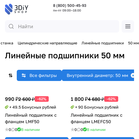
8 (800) 500-45-93
пн-пт 09:00—18:00
 станка
Цилиндрические направляющие
Линейные подшипники
50 мм
Линейные подшипники 50 мм
Все фильтры
Внутренний диаметр: 50 мм
990 ₽
1 800 ₽
2 600 ₽
4 680 ₽
-62%
-62%
+ 49.5 Бонусных рублей
+ 90 Бонусных рублей
Линейный подшипник с
Линейный подшипник с
фланцем LMF50
фланцем LMEFC50
0
0
В наличии
0
0
В наличии