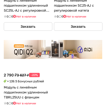
Модуль с линейным
Модуль с линейным
подшипником удлиненный
подшипником SC25-AJ с
SC25L-AJ с регулировкой
регулировкой натяга
натяга
0
0
Нет в наличии
0
0
Нет в наличии
Заказать
Заказать
2 790 ₽
3 627 ₽
-23%
+ 139.5 Бонусных рублей
Модуль с линейным
подшипником удлиненный
TBRL25UU с фланцем
0
0
Нет в наличии