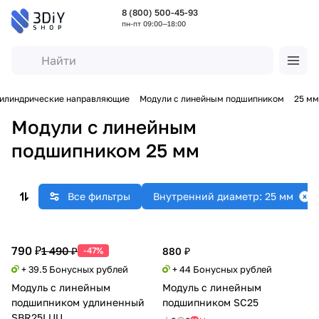
8 (800) 500-45-93
пн-пт 09:00—18:00
илиндрические направляющие
Модули с линейным подшипником
25 мм
Модули с линейным
подшипником 25 мм
Все фильтры
Внутренний диаметр: 25 мм
790 ₽
1 490 ₽
-47%
880 ₽
+ 39.5 Бонусных рублей
+ 44 Бонусных рублей
Модуль с линейным
Модуль с линейным
подшипником удлиненный
подшипником SC25
SBR25LUU