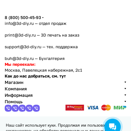
8 (800) 500-45-93
info@3d-diy.ru
— отдел продаж
print@3d-diy.ru
— 3D печать на заказ
support@3d-diy.ru
— тех. поддержка
buh@3d-diy.ru
— Бухгалтерия
Мы переехали:
Москва, Павелецкая набережная, 2с1
Как до нас добраться, см. тут
Магазин
Компания
Информация
Помощь
Наш сайт использует куки. Продолжая им пользоваться, вы
2013 - 2026 © 3DiY (Тридиай) - интернет-магазин
соглашаетесь на обработку персональных данных в