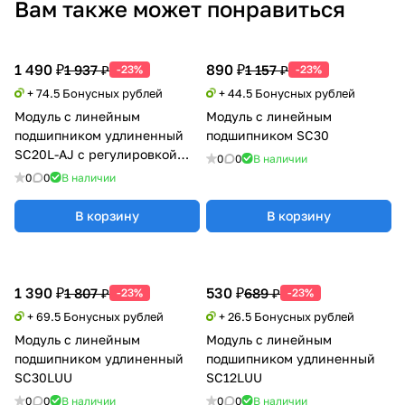
Вам также может понравиться
1 490 ₽
890 ₽
1 937 ₽
1 157 ₽
-23%
-23%
+ 74.5 Бонусных рублей
+ 44.5 Бонусных рублей
Модуль с линейным
Модуль с линейным
подшипником удлиненный
подшипником SC30
SC20L-AJ с регулировкой
0
0
В наличии
натяга
0
0
В наличии
В корзину
В корзину
1 390 ₽
530 ₽
1 807 ₽
689 ₽
-23%
-23%
+ 69.5 Бонусных рублей
+ 26.5 Бонусных рублей
Модуль с линейным
Модуль с линейным
подшипником удлиненный
подшипником удлиненный
SC30LUU
SC12LUU
0
0
В наличии
0
0
В наличии