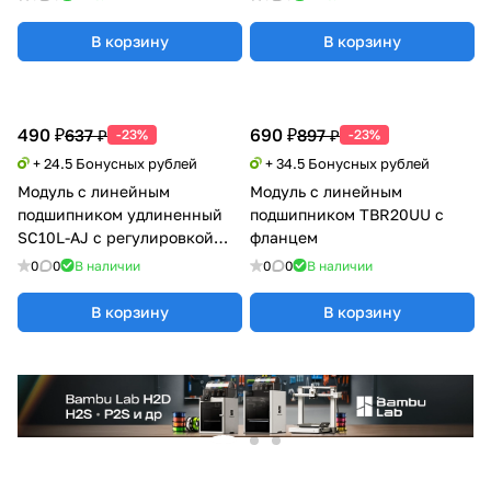
В корзину
В корзину
490 ₽
690 ₽
637 ₽
897 ₽
-23%
-23%
+ 24.5 Бонусных рублей
+ 34.5 Бонусных рублей
Модуль с линейным
Модуль с линейным
подшипником удлиненный
подшипником TBR20UU с
SC10L-AJ с регулировкой
фланцем
натяга
0
0
В наличии
0
0
В наличии
В корзину
В корзину