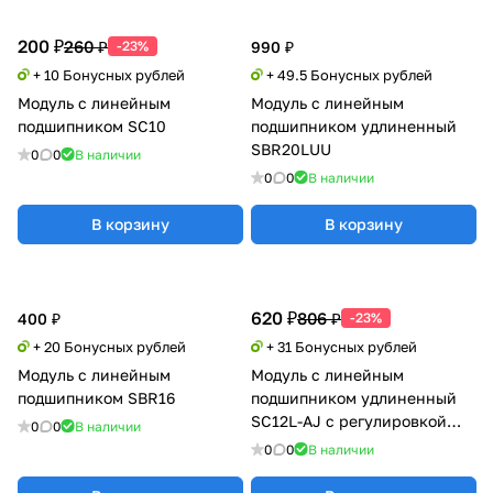
200 ₽
260 ₽
-23%
990 ₽
+ 10 Бонусных рублей
+ 49.5 Бонусных рублей
Модуль с линейным
Модуль с линейным
подшипником SC10
подшипником удлиненный
SBR20LUU
0
0
В наличии
0
0
В наличии
В корзину
В корзину
620 ₽
806 ₽
400 ₽
-23%
+ 20 Бонусных рублей
+ 31 Бонусных рублей
Модуль с линейным
Модуль с линейным
подшипником SBR16
подшипником удлиненный
SC12L-AJ с регулировкой
0
0
В наличии
натяга
0
0
В наличии