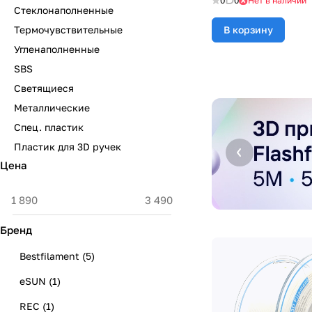
0
0
Нет в наличии
Стеклонаполненные
Термочувствительные
В корзину
Угленаполненные
SBS
Светящиеся
Металлические
Спец. пластик
Пластик для 3D ручек
Цена
Бренд
Bestfilament
(
5
)
eSUN
(
1
)
REC
(
1
)