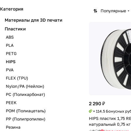
Категория
Популярные
Материалы для 3D печати
Пластики
ABS
PLA
PETG
HIPS
PVA
FLEX (TPU)
Nylon/PA (Нейлон)
PC (Поликарбонат)
PEEK
2 290 ₽
POM (Полиацеталь)
+ 114.5 Бонусных ру
HIPS пластик 1,75 R
PP (Полипропилен)
натуральный 0,75 кг
Резина