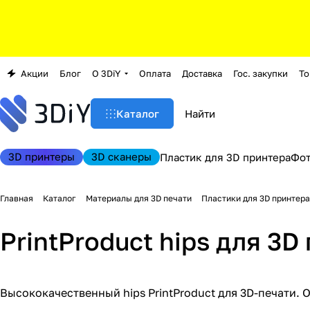
Акции
Блог
О 3DiY
Оплата
Доставка
Гос. закупки
То
Каталог
3D принтеры
3D сканеры
Пластик для 3D принтера
Фо
Главная
Каталог
Материалы для 3D печати
Пластики для 3D принтера
PrintProduct hips для 3D
Высококачественный hips PrintProduct для 3D-печати. О