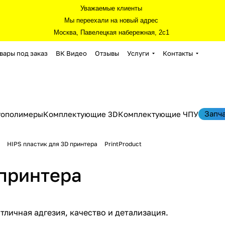
Уважаемые клиенты
Мы переехали на новый адрес
Москва, Павелецкая набережная, 2с1
вары под заказ
ВК Видео
Отзывы
Услуги
Контакты
Запч
тополимеры
Комплектующие 3D
Комплектующие ЧПУ
HIPS пластик для 3D принтера
PrintProduct
 принтера
тличная адгезия, качество и детализация.