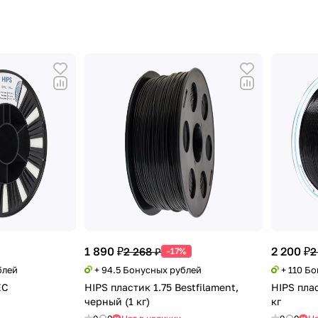
1 890 ₽
2 200 ₽
2 268 ₽
2
-17%
блей
+ 94.5 Бонусных рублей
+ 110 Б
EC
HIPS пластик 1.75 Bestfilament,
HIPS пла
черный (1 кг)
кг