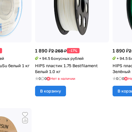
1 890 ₽
1 890 ₽
2 268 ₽
2
-17%
лей
+ 94.5 Бонусных рублей
+ 94.5 
uSu белый 1 кг
HIPS пластик 1.75 Bestfilament
HIPS плас
Белый 1.0 кг
Зелёный 
0
0
Нет в наличии
0
0
Не
В корзину
В корз