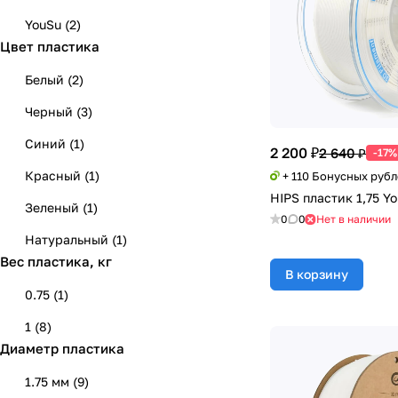
YouSu
(
2
)
Цвет пластика
Белый
(
2
)
Черный
(
3
)
Синий
(
1
)
2 200 ₽
2 640 ₽
-17%
Красный
(
1
)
+ 110 Бонусных руб
HIPS пластик 1,75 Yo
Зеленый
(
1
)
0
0
Нет в наличии
Натуральный
(
1
)
Вес пластика, кг
В корзину
0.75
(
1
)
1
(
8
)
Диаметр пластика
1.75 мм
(
9
)