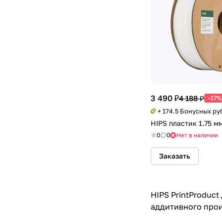
3 490 ₽
4 188 ₽
-17%
+ 174.5 Бонусных ру
HIPS пластик 1.75 м
0
0
Нет в наличии
Заказать
HIPS PrintProduct
аддитивного прои