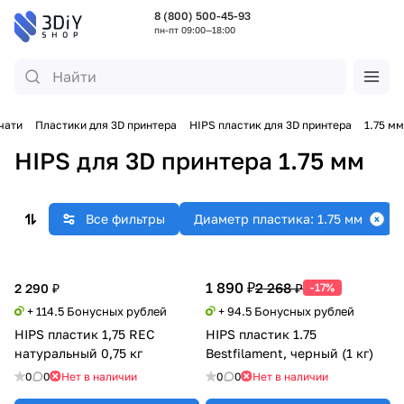
8 (800) 500-45-93
пн-пт 09:00—18:00
чати
Пластики для 3D принтера
HIPS пластик для 3D принтера
1.75 мм
HIPS для 3D принтера 1.75 мм
Все фильтры
Диаметр пластика: 1.75 мм
1 890 ₽
2 268 ₽
2 290 ₽
-17%
+ 114.5 Бонусных рублей
+ 94.5 Бонусных рублей
HIPS пластик 1,75 REC
HIPS пластик 1.75
натуральный 0,75 кг
Bestfilament, черный (1 кг)
0
0
Нет в наличии
0
0
Нет в наличии