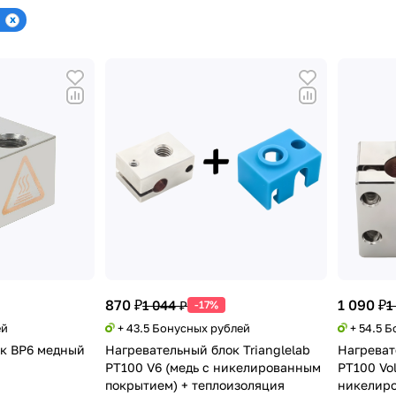
870 ₽
1 090 ₽
1 044 ₽
1
-17%
ей
+ 43.5 Бонусных рублей
+ 54.5 
к BP6 медный
Нагревательный блок Trianglelab
Нагреват
PT100 V6 (медь с никелированным
PT100 Vol
покрытием) + теплоизоляция
никелиро