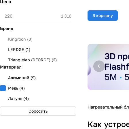
Цена
В корзину
Бренд
Kingroon
(
0
)
LERDGE
(
1
)
Trianglelab (DFORCE)
(
2
)
Материал
Алюминий
(
9
)
Медь
(
4
)
Латунь
(
4
)
Нагревательный бл
Сбросить
Как устро