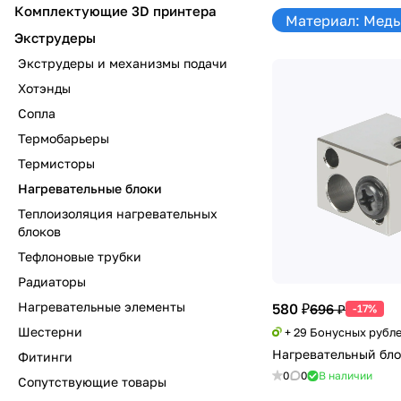
Комплектующие 3D принтера
Материал: Медь
Экструдеры
Экструдеры и механизмы подачи
Хотэнды
Сопла
Термобарьеры
Термисторы
Нагревательные блоки
Теплоизоляция нагревательных
блоков
Тефлоновые трубки
Радиаторы
Нагревательные элементы
580 ₽
696 ₽
-17%
Шестерни
+ 29 Бонусных рубл
Нагревательный бло
Фитинги
0
0
В наличии
Сопутствующие товары