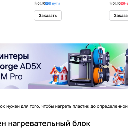
теплоизо
0
0
В пути
0
0
Не
Заказать
Заказа
ок нужен для того, чтобы нагреть пластик до определенной
ен нагревательный блок