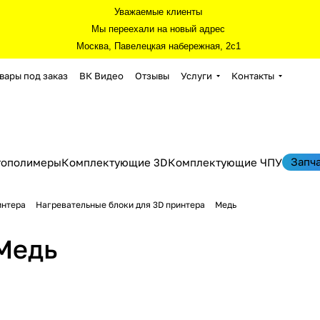
Уважаемые клиенты
Мы переехали на новый адрес
Москва, Павелецкая набережная, 2с1
вары под заказ
ВК Видео
Отзывы
Услуги
Контакты
Запч
тополимеры
Комплектующие 3D
Комплектующие ЧПУ
интера
Нагревательные блоки для 3D принтера
Медь
Медь