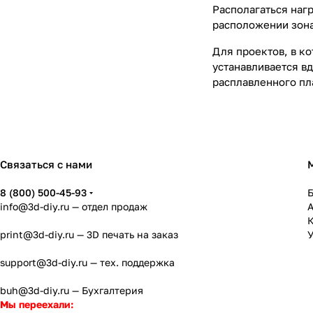
Располагаться наг
расположении зона 
Для проектов, в к
устанавливается в
расплавленного пл
Связаться с нами
8 (800) 500-45-93
info@3d-diy.ru
— отдел продаж
К
print@3d-diy.ru
— 3D печать на заказ
У
support@3d-diy.ru
— тех. поддержка
buh@3d-diy.ru
— Бухгалтерия
Мы переехали: