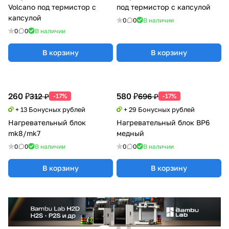
Volcano под термистор с
под термистор с капсулой
капсулой
0
0
В наличии
0
0
В наличии
В корзину
В корзину
260 ₽
580 ₽
312 ₽
696 ₽
-17%
-17%
+ 13 Бонусных рублей
+ 29 Бонусных рублей
Нагревательный блок
Нагревательный блок BP6
mk8/mk7
медный
0
0
В наличии
0
0
В наличии
В корзину
В корзину