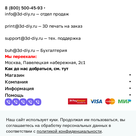
8 (800) 500-45-93
info@3d-diy.ru
— отдел продаж
print@3d-diy.ru
— 3D печать на заказ
support@3d-diy.ru
— тех. поддержка
buh@3d-diy.ru
— Бухгалтерия
Мы переехали:
Москва, Павелецкая набережная, 2с1
Как до нас добраться, см. тут
Магазин
Компания
Информация
Помощь
Наш сайт использует куки. Продолжая им пользоваться, вы
2013 - 2026 © 3DiY (Тридиай) - интернет-магазин
соглашаетесь на обработку персональных данных в
комплектующих для 3D принтеров, ЧПУ станков и
соответствии с
политикой конфиденциальности
.
робототехники