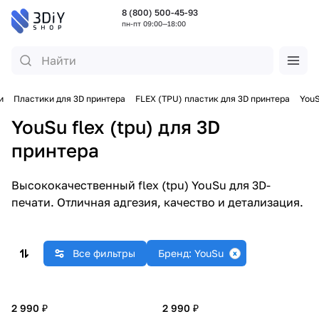
8 (800) 500-45-93
пн-пт 09:00—18:00
и
Пластики для 3D принтера
FLEX (TPU) пластик для 3D принтера
You
YouSu flex (tpu) для 3D
принтера
Высококачественный flex (tpu) YouSu для 3D-
печати. Отличная адгезия, качество и детализация.
Все фильтры
Бренд: YouSu
2 990 ₽
2 990 ₽