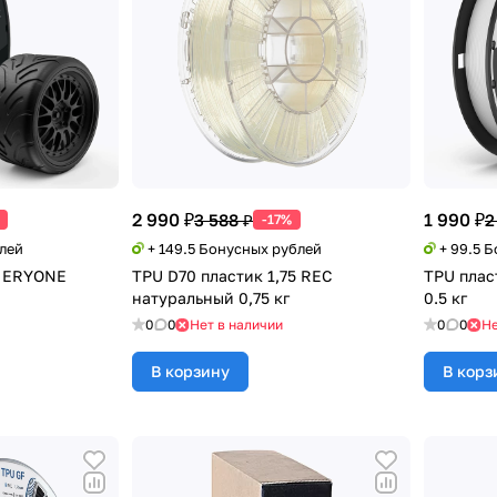
2 990 ₽
1 990 ₽
3 588 ₽
2
-17%
блей
+ 149.5 Бонусных рублей
+ 99.5 
м ERYONE
TPU D70 пластик 1,75 REC
TPU плас
натуральный 0,75 кг
0.5 кг
0
0
Нет в наличии
0
0
Не
В корзину
В корз