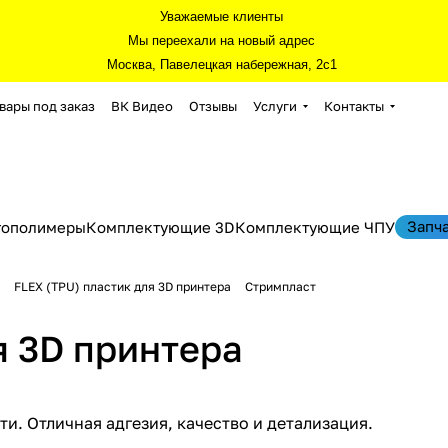
Уважаемые клиенты
Мы переехали на новый адрес
Москва, Павелецкая набережная, 2с1
вары под заказ
ВК Видео
Отзывы
Услуги
Контакты
Запч
тополимеры
Комплектующие 3D
Комплектующие ЧПУ
FLEX (TPU) пластик для 3D принтера
Стримпласт
ля 3D принтера
ти. Отличная адгезия, качество и детализация.