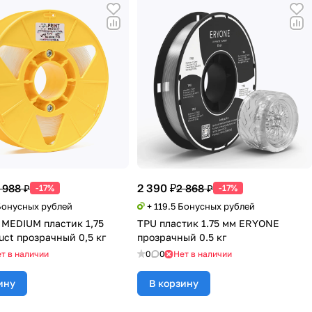
2 390 ₽
 988 ₽
2 868 ₽
-17%
-17%
 Бонусных рублей
+ 119.5 Бонусных рублей
X MEDIUM пластик 1,75
TPU пластик 1.75 мм ERYONE
uct прозрачный 0,5 кг
прозрачный 0.5 кг
т в наличии
0
0
Нет в наличии
ину
В корзину