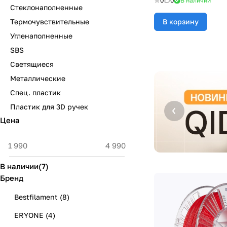
0
0
В наличии
Стеклонаполненные
Термочувствительные
В корзину
Угленаполненные
SBS
Светящиеся
Металлические
Спец. пластик
Пластик для 3D ручек
Цена
В наличии
(
7
)
Бренд
Bestfilament
(
8
)
ERYONE
(
4
)