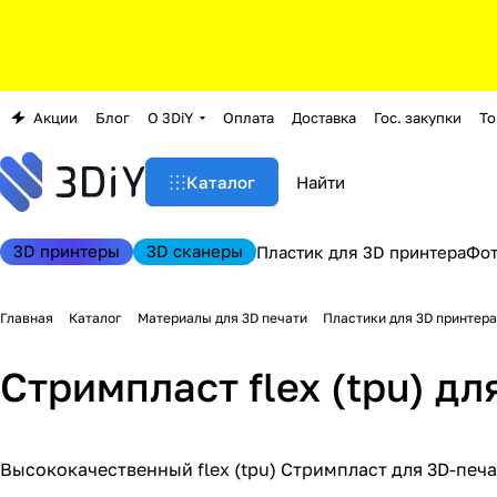
Акции
Блог
О 3DiY
Оплата
Доставка
Гос. закупки
То
Каталог
3D принтеры
3D сканеры
Пластик для 3D принтера
Фо
Главная
Каталог
Материалы для 3D печати
Пластики для 3D принтера
Стримпласт flex (tpu) д
Высококачественный flex (tpu) Стримпласт для 3D-печа