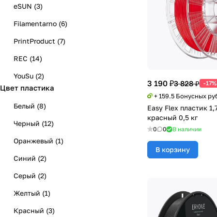
eSUN
(
3
)
Filamentarno
(
6
)
PrintProduct
(
7
)
REC
(
14
)
YouSu
(
2
)
3 190 ₽
3 828 ₽
-17%
Цвет пластика
+ 159.5 Бонусных ру
Белый
(
8
)
Easy Flex пластик 1,
красный 0,5 кг
Черный
(
12
)
0
0
В наличии
Оранжевый
(
1
)
В корзину
Синий
(
2
)
Серый
(
2
)
Желтый
(
1
)
Красный
(
3
)