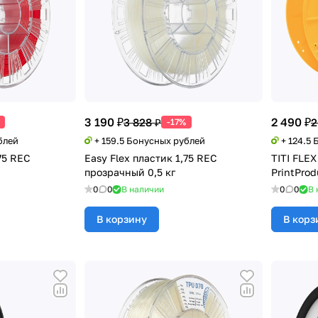
3 190 ₽
2 490 ₽
3 828 ₽
2
-17%
блей
+ 159.5 Бонусных рублей
+ 124.5
75 REC
Easy Flex пластик 1,75 REC
TITI FLEX
прозрачный 0,5 кг
PrintProd
0
0
В наличии
0
0
В 
В корзину
В корз