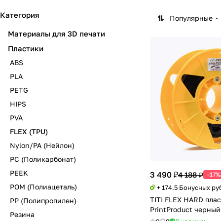
Категория
Популярные
Материалы для 3D печати
Пластики
ABS
PLA
PETG
HIPS
PVA
FLEX (TPU)
Nylon/PA (Нейлон)
PC (Поликарбонат)
PEEK
3 490 ₽
4 188 ₽
-17%
POM (Полиацеталь)
+ 174.5 Бонусных ру
TITI FLEX HARD плас
PP (Полипропилен)
PrintProduct черный 
Резина