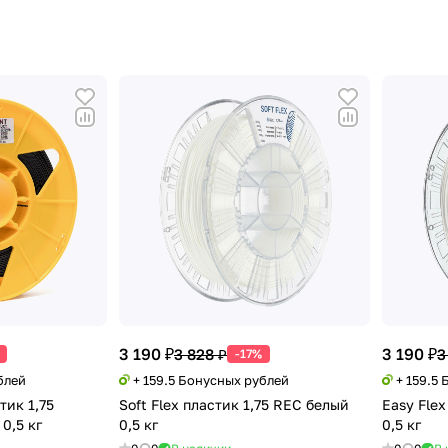
3 190 ₽
3 190 ₽
3 828 ₽
3
-17%
блей
+ 159.5 Бонусных рублей
+ 159.5
тик 1,75
Soft Flex пластик 1,75 REC белый
Easy Flex
0,5 кг
0,5 кг
0,5 кг