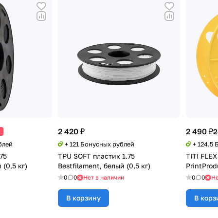
2 420 ₽
2 490 ₽
2
блей
+ 121 Бонусных рублей
+ 124.5
75
TPU SOFT пластик 1.75
TITI FLE
 (0,5 кг)
Bestfilament, белый (0,5 кг)
PrintProd
0
0
Нет в наличии
0
0
Не
В корзину
В корз