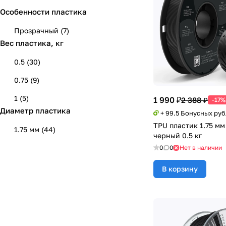
Особенности пластика
Зеленый
(
2
)
Серебристый
(
2
)
Прозрачный
(
7
)
Вес пластика, кг
Натуральный
(
5
)
0.5
(
30
)
Прозрачный
(
6
)
0.75
(
9
)
1
(
5
)
1 990 ₽
2 388 ₽
-17%
Диаметр пластика
+ 99.5 Бонусных ру
TPU пластик 1.75 м
1.75 мм
(
44
)
черный 0.5 кг
0
0
Нет в наличии
В корзину