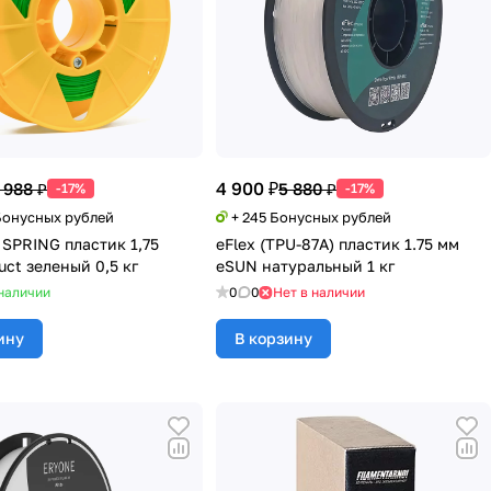
4 900 ₽
 988 ₽
5 880 ₽
-17%
-17%
 Бонусных рублей
+ 245 Бонусных рублей
 SPRING пластик 1,75
eFlex (TPU-87A) пластик 1.75 мм
uct зеленый 0,5 кг
eSUN натуральный 1 кг
наличии
0
0
Нет в наличии
ину
В корзину