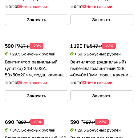
(Ball), GDSTIME
0
0
Нет в наличии
0
0
Нет в наличии
Заказать
Заказать
590 ₽
1 190 ₽
767 ₽
1 547 ₽
-23%
-23%
+ 29.5 Бонусных рублей
+ 59.5 Бонусных рублей
Вентилятор радиальный
Вентилятор (радиальный)
(улитка) 24В 0.08А,
пыле-влагозащитный 12В,
50х50х20мм, подш. качения
40х40х10мм, подш. качения,
(Ball), GDSTIME
IP68, Xinyujie
0
0
Нет в наличии
0
0
Нет в наличии
Заказать
Заказать
690 ₽
590 ₽
897 ₽
767 ₽
-23%
-23%
+ 34.5 Бонусных рублей
+ 29.5 Бонусных рублей
Вентилятор радиальный 12В
Вентилятор радиальный