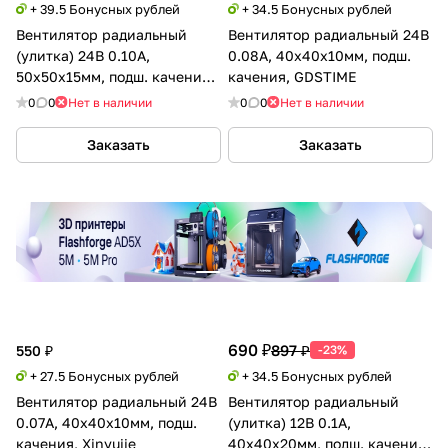
+ 39.5 Бонусных рублей
+ 34.5 Бонусных рублей
Вентилятор радиальный
Вентилятор радиальный 24В
(улитка) 24В 0.10А,
0.08А, 40х40х10мм, подш.
50х50х15мм, подш. качения,
качения, GDSTIME
GDSTIME
0
0
Нет в наличии
0
0
Нет в наличии
Заказать
Заказать
690 ₽
897 ₽
550 ₽
-23%
+ 27.5 Бонусных рублей
+ 34.5 Бонусных рублей
Вентилятор радиальный 24В
Вентилятор радиальный
0.07А, 40х40х10мм, подш.
(улитка) 12В 0.1А,
качения, Xinyujie
40х40х20мм, подш. качения