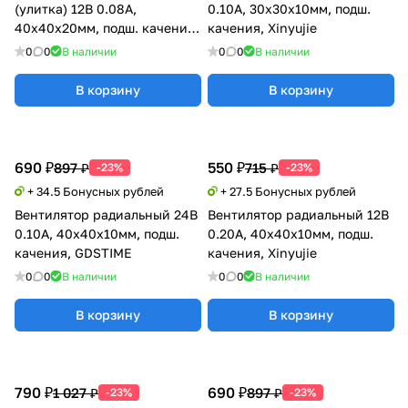
(улитка) 12В 0.08А,
0.10А, 30х30х10мм, подш.
40х40х20мм, подш. качения,
качения, Xinyujie
Xinyujie
0
0
В наличии
0
0
В наличии
В корзину
В корзину
690 ₽
550 ₽
897 ₽
715 ₽
-23%
-23%
+ 34.5 Бонусных рублей
+ 27.5 Бонусных рублей
Вентилятор радиальный 24В
Вентилятор радиальный 12В
0.10А, 40х40х10мм, подш.
0.20А, 40х40х10мм, подш.
качения, GDSTIME
качения, Xinyujie
0
0
В наличии
0
0
В наличии
В корзину
В корзину
790 ₽
690 ₽
1 027 ₽
897 ₽
-23%
-23%