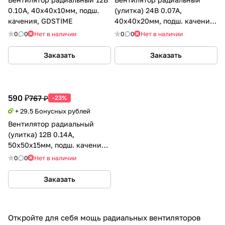
0.10А, 40х40х10мм, подш.
(улитка) 24В 0.07А,
качения, GDSTIME
40х40х20мм, подш. качения
(Ball), GDSTIME
0
0
Нет в наличии
0
0
Нет в наличии
Заказать
Заказать
590 ₽
767 ₽
-23%
+ 29.5 Бонусных рублей
Вентилятор радиальный
(улитка) 12В 0.14А,
50х50х15мм, подш. качения
(Ball), GDSTIME
0
0
Нет в наличии
Заказать
Откройте для себя мощь радиальных вентиляторов