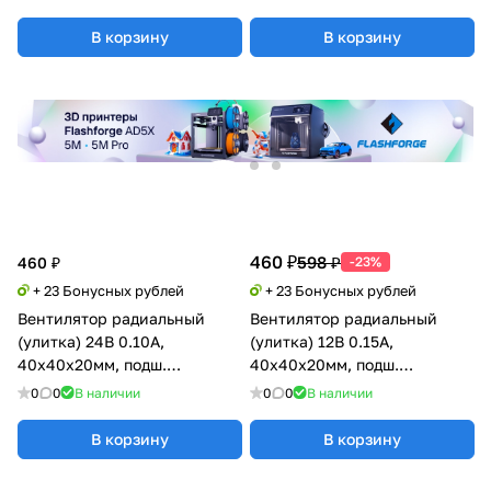
GDSTIME
В корзину
В корзину
460 ₽
598 ₽
460 ₽
-23%
+ 23 Бонусных рублей
+ 23 Бонусных рублей
Вентилятор радиальный
Вентилятор радиальный
(улитка) 24В 0.10А,
(улитка) 12В 0.15А,
40х40х20мм, подш.
40х40х20мм, подш.
скольжения, Xinyujie
скольжения, Xinyujie
0
0
В наличии
0
0
В наличии
В корзину
В корзину