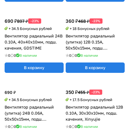
690 ₽
360 ₽
897 ₽
468 ₽
-23%
-23%
+ 34.5 Бонусных рублей
+ 18 Бонусных рублей
Вентилятор радиальный 24В
Вентилятор радиальный
0.10А, 40х40х10мм, подш.
(улитка) 12В 0.15А,
качения, GDSTIME
50х50х15мм, подш.
скольжения, Xinyujie
0
0
В наличии
0
0
В наличии
В корзину
В корзину
350 ₽
455 ₽
690 ₽
-23%
+ 34.5 Бонусных рублей
+ 17.5 Бонусных рублей
Вентилятор радиальный
Вентилятор радиальный 12В
(улитка) 24В 0.06А,
0.10А, 30х30х10мм, подш.
50х50х15мм, подш.
качения, Xinyujie
скольжения (Sleeve),
0
0
В наличии
0
0
В наличии