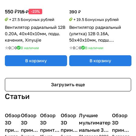
550 ₽
715 ₽
-23%
390 ₽
+ 27.5 Бонусных рублей
+ 19.5 Бонусных рублей
Вентилятор радиальный 12В
Вентилятор радиальный
0.20А, 40х40х10мм, подш.
(улитка) 12В 0.16А,
качения, Xinyujie
50х40х10мм, подш.
скольжения, GDSTIME
0
0
В наличии
0
0
В наличии
В корзину
В корзину
Загрузить еще
Статьи
Обзор
3D
Обзор
3D
Обзор
3D
Обзор
3D
Лучшие
Обзор
3D
3D принтеры
принтеры
принтеры
принтеры
принтеры
принтер
3D
3D
3D
3D
мультиматер
3D
принт
принте
принтер
принте
иальные 3D
принте