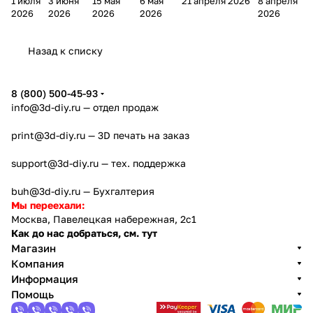
1 июля
3 июня
15 мая
6 мая
21 апреля 2026
8 апреля
ера
ра
а
ра
принтеры на
ра
2026
2026
2026
2026
2026
Bamb
Anycubi
FlashFo
Bambu
начало 2026
FlashF
u A2L
c Kobra
rge
Lab
года
orge
Назад к списку
4
Creator
X2D
AD5X
5
8 (800) 500-45-93
info@3d-diy.ru
— отдел продаж
print@3d-diy.ru
— 3D печать на заказ
support@3d-diy.ru
— тех. поддержка
buh@3d-diy.ru
— Бухгалтерия
Мы переехали:
Москва, Павелецкая набережная, 2с1
Как до нас добраться, см. тут
Магазин
Компания
Информация
Помощь