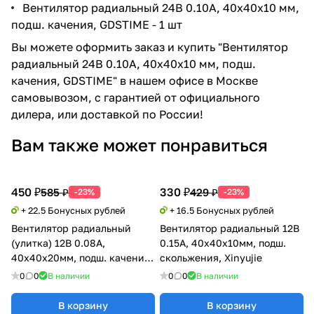
Вентилятор радиальный 24В 0.10А, 40х40х10 мм,
подш. качения, GDSTIME - 1 шт
Вы можете оформить заказ и купить "Вентилятор
радиальный 24В 0.10А, 40х40х10 мм, подш.
качения, GDSTIME" в нашем офисе в Москве
самовывозом, с гарантией от официального
дилера, или доставкой по России!
Вам также может понравиться
450 ₽
330 ₽
585 ₽
429 ₽
-23%
-23%
+ 22.5 Бонусных рублей
+ 16.5 Бонусных рублей
Вентилятор радиальный
Вентилятор радиальный 12В
(улитка) 12В 0.08А,
0.15А, 40х40х10мм, подш.
40х40х20мм, подш. качения,
скольжения, Xinyujie
Xinyujie
0
0
В наличии
0
0
В наличии
В корзину
В корзину