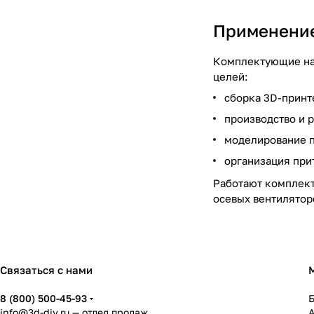
Применение
Комплектующие нах
целей:
сборка 3D-принт
производство и р
моделирование п
организация при
Работают комплект
осевых вентилятор
Связаться с нами
8 (800) 500-45-93
info@3d-diy.ru
— отдел продаж