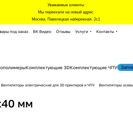
Уважаемые клиенты
Мы переехали на новый адрес
Москва, Павелецкая набережная, 2с1
вары под заказ
ВК Видео
Отзывы
Услуги
Контакты
Запч
тополимеры
Комплектующие 3D
Комплектующие ЧПУ
Вентиляторы электрические для 3D принтеров и ЧПУ
Вентиляторы осевы
x40 мм