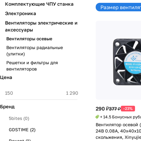
Комплектующие ЧПУ станка
Размер вентиля
Электроника
Вентиляторы электрические и
аксессуары
Вентиляторы осевые
Вентиляторы радиальные
(улитки)
Решетки и фильтры для
вентиляторов
Цена
Бренд
290 ₽
377 ₽
-23%
+ 14.5 Бонусных руб
5bites
(
0
)
Вентилятор осевой 
GDSTIME
(
2
)
24В 0.08А, 40х40х1
скольжения, Xinyuji
Rexant
(
1
)