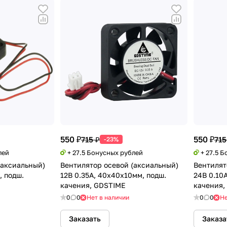
550 ₽
550 ₽
715 ₽
715
-23%
лей
+ 27.5 Бонусных рублей
+ 27.5 
(аксиальный)
Вентилятор осевой (аксиальный)
Вентилят
, подш.
12В 0.35А, 40х40х10мм, подш.
24В 0.10
качения, GDSTIME
качения, 
0
0
Нет в наличии
0
0
Не
Заказать
Заказа