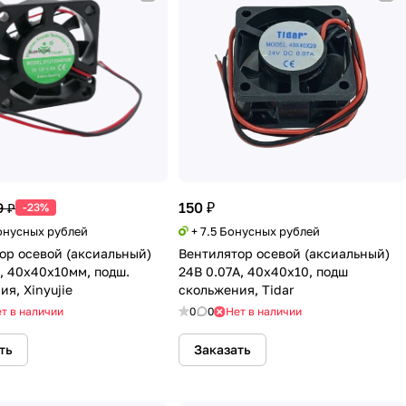
150 ₽
9 ₽
-23%
Бонусных рублей
+ 7.5 Бонусных рублей
ор осевой (аксиальный)
Вентилятор осевой (аксиальный)
А, 40х40х10мм, подш.
24В 0.07А, 40х40х10, подш
я, Xinyujie
скольжения, Tidar
т в наличии
0
0
Нет в наличии
ть
Заказать