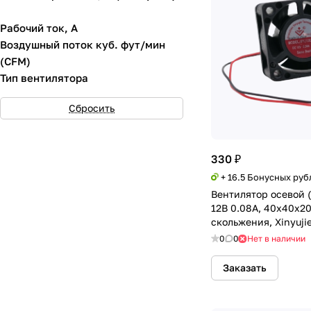
Рабочий ток, А
Воздушный поток куб. фут/мин
(CFM)
Тип вентилятора
Сбросить
330 ₽
+ 16.5 Бонусных руб
Вентилятор осевой 
12В 0.08А, 40х40х20
скольжения, Xinyuji
0
0
Нет в наличии
Заказать