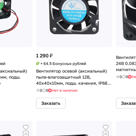
1 290 ₽
Вентилят
24В 0.08
лей
+ 64.5 Бонусных рублей
магнитны
(аксиальный)
Вентилятор осевой (аксиальный)
мм, подш.
пыле-влагозащитный 12В,
0
0
Не
e
40х40х10мм, подш. качения, IP68,
Xinyujie
0
0
Нет в наличии
Заказать
Заказа