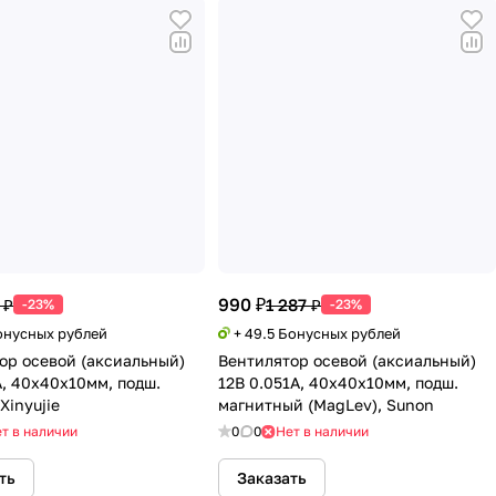
990 ₽
 ₽
1 287 ₽
-23%
-23%
Бонусных рублей
+ 49.5 Бонусных рублей
ор осевой (аксиальный)
Вентилятор осевой (аксиальный)
А, 40х40х10мм, подш.
12В 0.051А, 40х40х10мм, подш.
Xinyujie
магнитный (MagLev), Sunon
т в наличии
0
0
Нет в наличии
ть
Заказать