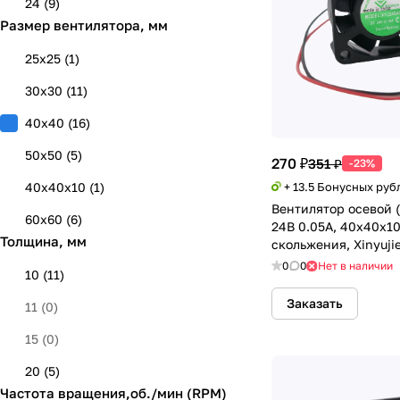
24
(
9
)
Размер вентилятора, мм
25x25
(
1
)
30x30
(
11
)
40x40
(
16
)
50x50
(
5
)
270 ₽
351 ₽
-23%
40x40х10
(
1
)
+ 13.5 Бонусных руб
Вентилятор осевой 
60x60
(
6
)
24В 0.05А, 40х40х10
Толщина, мм
скольжения, Xinyuji
0
0
Нет в наличии
10
(
11
)
Заказать
11
(
0
)
15
(
0
)
20
(
5
)
Частота вращения,об./мин (RPM)