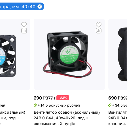
тора, мм: 40x40
290 ₽
690 ₽
377 ₽
89
-23%
лей
+ 14.5 Бонусных рублей
+ 34.5 
(аксиальный)
Вентилятор осевой (аксиальный)
Вентилят
0мм, подш.
24В 0.04А, 40х40х20, подш
24В 0.04
e
скольжения, Xinyujie
качения,