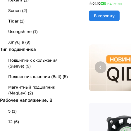
0
0
В наличии
Sunon
(
2
)
В корзину
Tidar
(
1
)
Usongshine
(
1
)
Xinyujie
(
9
)
Тип подшипника
Подшипник скольжения
(Sleeve)
(
9
)
Подшипник качения (Ball)
(
5
)
Магнитный подшипник
(MagLev)
(
2
)
Рабочее напряжение, В
5
(
1
)
12
(
6
)