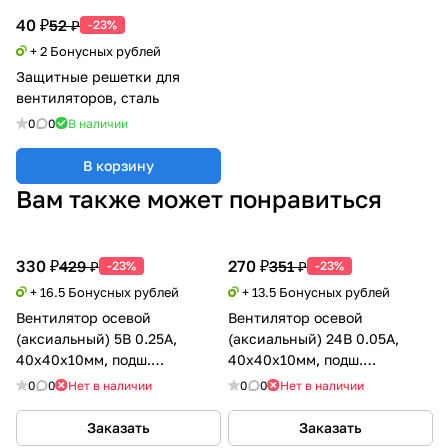
40 ₽
52 ₽
-23%
+ 2 Бонусных рублей
Защитные решетки для
вентиляторов, сталь
0
0
В наличии
В корзину
Вам также может понравиться
330 ₽
270 ₽
429 ₽
351 ₽
-23%
-23%
+ 16.5 Бонусных рублей
+ 13.5 Бонусных рублей
Вентилятор осевой
Вентилятор осевой
(аксиальный) 5В 0.25А,
(аксиальный) 24В 0.05А,
40х40х10мм, подш.
40х40х10мм, подш.
скольжения, Usongshine
скольжения, Xinyujie
0
0
Нет в наличии
0
0
Нет в наличии
Заказать
Заказать