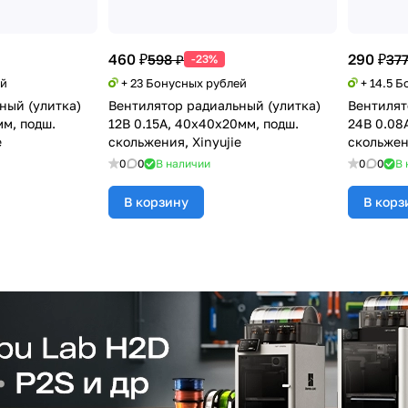
460 ₽
290 ₽
598 ₽
377
-23%
ей
+ 23 Бонусных рублей
+ 14.5 
ный (улитка)
Вентилятор радиальный (улитка)
Вентилят
мм, подш.
12В 0.15А, 40х40х20мм, подш.
24В 0.08
e
скольжения, Xinyujie
скольжени
0
0
В наличии
0
0
В 
В корзину
В корз