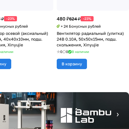
480 ₽
 ₽
624 ₽
-23%
-23%
Бонусных рублей
+ 24 Бонусных рублей
ор осевой (аксиальный)
Вентилятор радиальный (улитка)
А, 40х40х10мм, подш.
24В 0.10А, 50х50х15мм, подш.
я, Xinyujie
скольжения, Xinyujie
наличии
0
0
В наличии
ину
В корзину