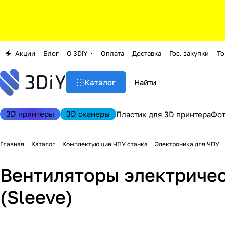
Акции
Блог
О 3DiY
Оплата
Доставка
Гос. закупки
То
Каталог
3D принтеры
3D сканеры
Пластик для 3D принтера
Фо
Главная
Каталог
Комплектующие ЧПУ станка
Электроника для ЧПУ
Вентиляторы электриче
(Sleeve)