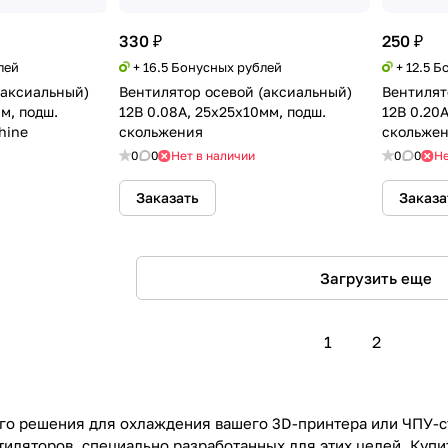
330 ₽
250 ₽
лей
+ 16.5 Бонусных рублей
+ 12.5 
(аксиальный)
Вентилятор осевой (аксиальный)
Вентилят
м, подш.
12В 0.08А, 25х25х10мм, подш.
12В 0.20
hine
скольжения
скольжени
0
0
Нет в наличии
0
0
Не
Заказать
Заказа
Загрузить еще
1
2
го решения для охлаждения вашего 3D-принтера или ЧПУ-с
тиляторов, специально разработанных для этих целей. Купи