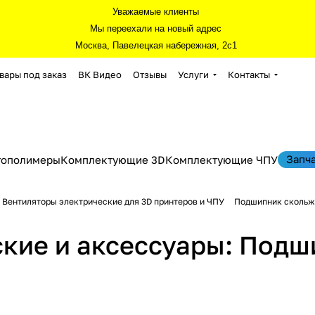
Уважаемые клиенты
Мы переехали на новый адрес
Москва, Павелецкая набережная, 2с1
вары под заказ
ВК Видео
Отзывы
Услуги
Контакты
Запч
тополимеры
Комплектующие 3D
Комплектующие ЧПУ
Вентиляторы электрические для 3D принтеров и ЧПУ
Подшипник скольже
ские и аксессуары: Под