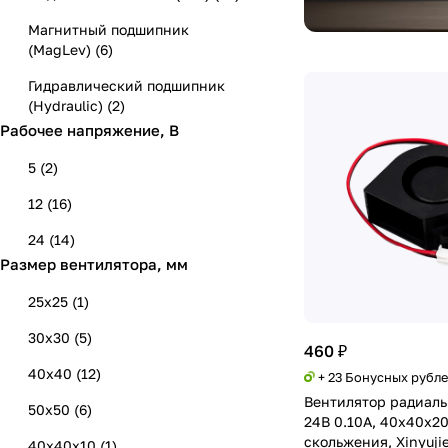
Магнитный подшипник
(MagLev)
(
6
)
Гидравлический подшипник
(Hydraulic)
(
2
)
Рабочее напряжение, В
5
(
2
)
12
(
16
)
24
(
14
)
Размер вентилятора, мм
25x25
(
1
)
30x30
(
5
)
460 ₽
40x40
(
12
)
+ 23 Бонусных рубл
Вентилятор радиаль
50x50
(
6
)
24В 0.10А, 40х40х20
скольжения, Xinyuji
40x40х10
(
1
)