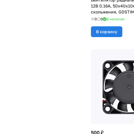
12В 0.16А, 50х40х10
скольжения, GDSTI
0
0
В наличии
В корзину
500 ₽