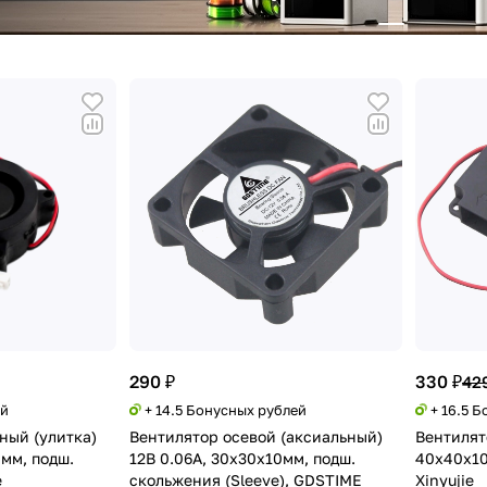
290 ₽
330 ₽
42
ей
+ 14.5 Бонусных рублей
+ 16.5 
ный (улитка)
Вентилятор осевой (аксиальный)
Вентилят
мм, подш.
12В 0.06А, 30х30х10мм, подш.
40х40х10
e
скольжения (Sleeve), GDSTIME
Xinyujie