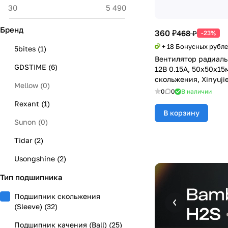
Бренд
360 ₽
468 ₽
-23%
+ 18 Бонусных рубл
5bites
(
1
)
Вентилятор радиаль
GDSTIME
(
6
)
12В 0.15А, 50х50х15
скольжения, Xinyuji
Mellow
(
0
)
0
0
В наличии
Rexant
(
1
)
В корзину
Sunon
(
0
)
Tidar
(
2
)
Usongshine
(
2
)
Тип подшипника
Xinyujie
(
19
)
Подшипник скольжения
(Sleeve)
(
32
)
Подшипник качения (Ball)
(
25
)