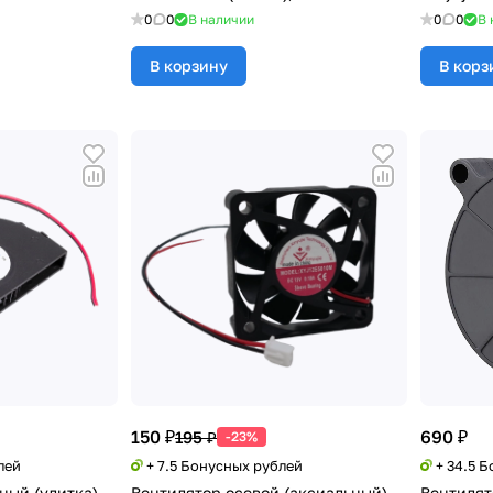
0
0
В наличии
0
0
В 
В корзину
В корз
150 ₽
690 ₽
195 ₽
-23%
лей
+ 7.5 Бонусных рублей
+ 34.5 
ный (улитка)
Вентилятор осевой (аксиальный)
Вентилят