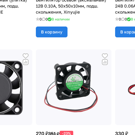
мм, подш.
12В 0.10А, 50х50х10мм, подш.
24В 0.06
ME
скольжения, Xinyujie
скольжен
0
0
В наличии
0
0
В 
В корзину
В корз
270 ₽
330 ₽
351 ₽
-23%