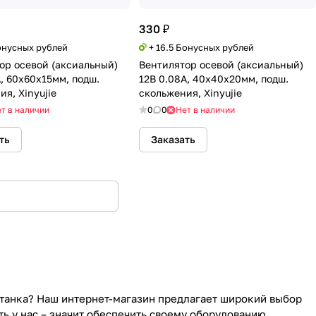
330 ₽
Бонусных рублей
+ 16.5 Бонусных рублей
ор осевой (аксиальный)
Вентилятор осевой (аксиальный)
А, 60х60х15мм, подш.
12В 0.08А, 40х40х20мм, подш.
я, Xinyujie
скольжения, Xinyujie
т в наличии
0
0
Нет в наличии
ть
Заказать
танка? Наш интернет-магазин предлагает широкий выбор
ть у нас – значит обеспечить своему оборудованию