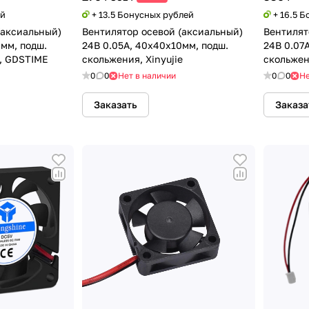
ей
+ 13.5 Бонусных рублей
+ 16.5 
(аксиальный)
Вентилятор осевой (аксиальный)
Вентилят
мм, подш.
24В 0.05А, 40х40х10мм, подш.
24В 0.07
), GDSTIME
скольжения, Xinyujie
скольжени
0
0
Нет в наличии
0
0
Не
Заказать
Заказа