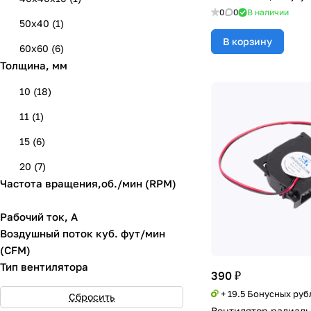
0
0
В наличии
50x40
(
1
)
В корзину
60x60
(
6
)
Толщина, мм
10
(
18
)
11
(
1
)
15
(
6
)
20
(
7
)
Частота вращения,об./мин (RPM)
Рабочий ток, А
Воздушный поток куб. фут/мин
(CFM)
Тип вентилятора
390 ₽
+ 19.5 Бонусных руб
Сбросить
Вентилятор радиаль