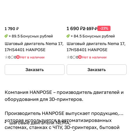
1 690 ₽
2 197 ₽
1 790 ₽
-23%
+ 89.5 Бонусных рублей
+ 84.5 Бонусных рублей
Шаговый двигатель Nema 17,
Шаговый двигатель Nema 17,
17HS4401 HANPOSE
17HS8401 HANPOSE
0
0
Нет в наличии
0
0
Нет в наличии
Заказать
Заказать
Компания HANPOSE – производитель двигателей и
оборудования для 3D-принтеров.
Производитель HANPOSE выпускает продукцию,
которая используется в автоматизированных
шаговые двигатели NEMA;
системах, станках с ЧПУ, 3D-принтерах, бытовой