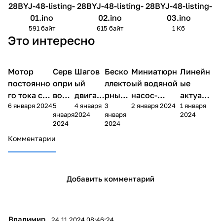
28BYJ-48-listing-
28BYJ-48-listing-
28BYJ-48-listing-
01.ino
02.ino
03.ino
591 байт
615 байт
1 Кб
Это интересно
Мотор
Arduino
Серв
Arduino
Шагов
Arduino
Беско
Arduino
Миниатюрн
Arduino
Линейн
Arduino
механика
механика
механика
механика
механика
механика
постоянно
опри
ый
ллекто
ый водяной
ые
го тока с
вод
двигат
рные
насос-
актуато
6 января 2024
5
4 января
3
2 января 2024
1 января
редукторо
MG9
ель
мотор
помпа RS-
ры
января
2024
января
2024
м 1:48
95
28BYJ-
ы
360SH
(привод
2024
2024
48
ы)
Комментарии
Добавить комментарий
Владимир
24.11.2024 08:46:24