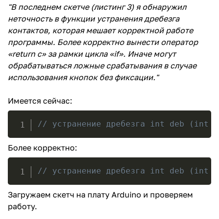
"В последнем скетче (листинг 3) я обнаружил
неточность в функции устранения дребезга
контактов, которая мешает корректной работе
программы. Более корректно вынести оператор
«return с» за рамки цикла «if». Иначе могут
обрабатываться ложные срабатывания в случае
использования кнопок без фиксации."
Имеется сейчас:
// устранение дребезга int deb (int l
Более корректно:
// устранение дребезга int deb (int l
Загружаем скетч на плату Arduino и проверяем
работу.