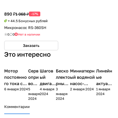
890 ₽
1 068 ₽
-17%
+ 44.5 Бонусных рублей
Микронасос RS-360SH
0
0
Нет в наличии
Заказать
Это интересно
Мотор
Arduino
Серв
Arduino
Шагов
Arduino
Беско
Arduino
Миниатюрн
Arduino
Линейн
Arduino
механика
механика
механика
механика
механика
механика
постоянно
опри
ый
ллекто
ый водяной
ые
го тока с
вод
двигат
рные
насос-
актуато
6 января 2024
5
4 января
3
2 января 2024
1 января
редукторо
MG9
ель
мотор
помпа RS-
ры
января
2024
января
2024
м 1:48
95
28BYJ-
ы
360SH
(привод
2024
2024
48
ы)
Комментарии