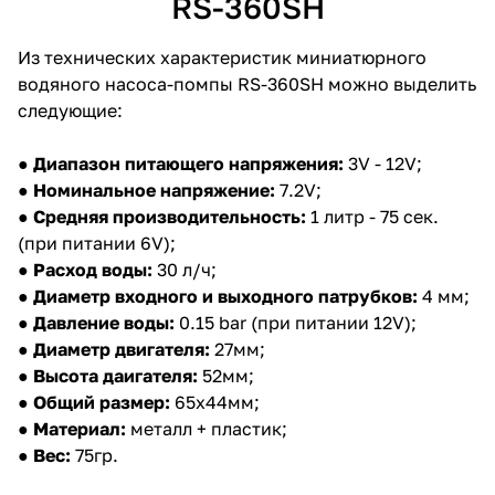
RS-360SH
Из технических характеристик миниатюрного
водяного насоса-помпы RS-360SH можно выделить
следующие:
●
Диапазон питающего напряжения:
3V - 12V;
●
Номинальное напряжение:
7.2V;
●
Средняя производительность:
1 литр - 75 сек.
(при питании 6V);
●
Расход воды:
30 л/ч;
●
Диаметр входного и выходного патрубков:
4 мм;
●
Давление воды:
0.15 bar (при питании 12V);
●
Диаметр двигателя:
27мм;
●
Высота даигателя:
52мм;
●
Общий размер:
65х44мм;
●
Материал:
металл + пластик;
●
Вес:
75гр.