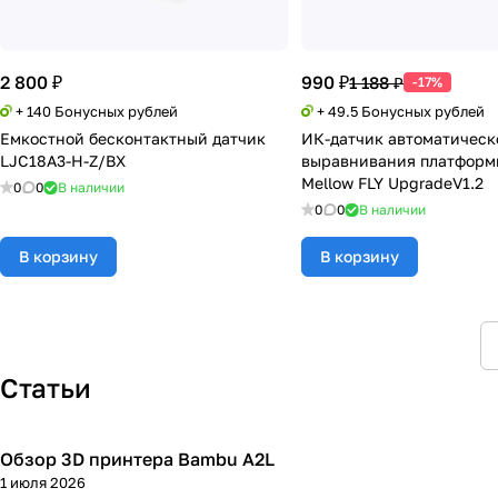
2 800 ₽
990 ₽
1 188 ₽
-17%
+ 140 Бонусных рублей
+ 49.5 Бонусных рублей
Емкостной бесконтактный датчик
ИК-датчик автоматическ
LJC18A3-H-Z/BX
выравнивания платформ
Mellow FLY UpgradeV1.2
0
0
В наличии
0
0
В наличии
В корзину
В корзину
Статьи
Обзор 3D принтера Bambu A2L
3D принтеры
1 июля 2026