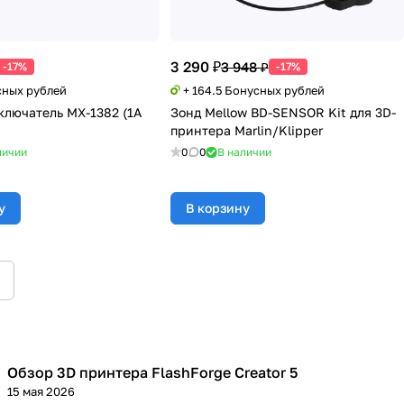
3 290 ₽
3 948 ₽
-17%
-17%
сных рублей
+ 164.5 Бонусных рублей
лючатель MX-1382 (1A
Зонд Mellow BD-SENSOR Kit для 3D-
принтера Marlin/Klipper
личии
0
0
В наличии
у
В корзину
Обзор 3D принтера FlashForge Creator 5
3D принтеры
15 мая 2026