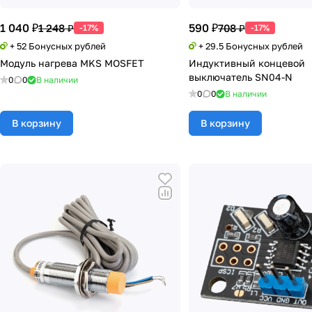
1 040 ₽
590 ₽
1 248 ₽
708 ₽
-17%
-17%
+ 52 Бонусных рублей
+ 29.5 Бонусных рублей
Модуль нагрева MKS MOSFET
Индуктивный концевой
выключатель SN04-N
0
0
В наличии
0
0
В наличии
В корзину
В корзину