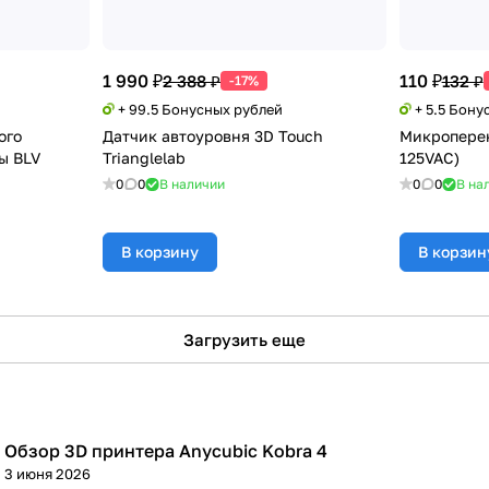
1 990 ₽
110 ₽
2 388 ₽
132 ₽
-17%
+ 99.5 Бонусных рублей
+ 5.5 Бону
ого
Датчик автоуровня 3D Touch
Микроперек
ы BLV
Trianglelab
125VAC)
0
0
В наличии
0
0
В на
В корзину
В корзин
Загрузить еще
Обзор 3D принтера Anycubic Kobra 4
3D принтеры
3 июня 2026