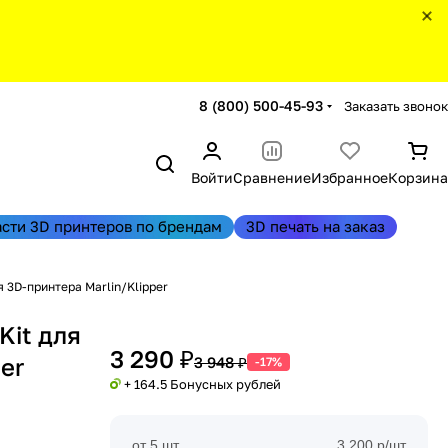
8 (800) 500-45-93
Заказать звонок
Войти
Сравнение
Избранное
Корзина
асти 3D принтеров по брендам
3D печать на заказ
 3D-принтера Marlin/Klipper
Kit для
3 290 ₽
er
3 948 ₽
-17%
+ 164.5 Бонусных рублей
от 5 шт
3 200 р/шт