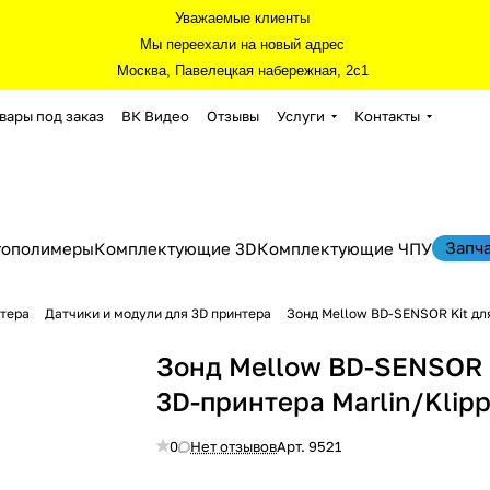
Уважаемые клиенты
Мы переехали на новый адрес
Москва, Павелецкая набережная, 2с1
вары под заказ
ВК Видео
Отзывы
Услуги
Контакты
Запч
тополимеры
Комплектующие 3D
Комплектующие ЧПУ
нтера
Датчики и модули для 3D принтера
Зонд Mellow BD-SENSOR Kit для
Зонд Mellow BD-SENSOR 
3D-принтера Marlin/Klipp
0
Нет отзывов
Арт.
9521