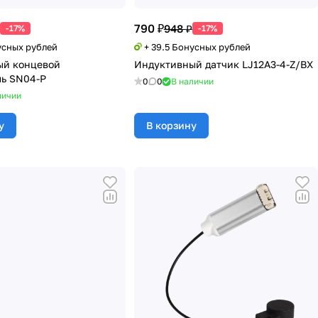
790 ₽
948 ₽
-17%
-17%
усных рублей
+ 39.5 Бонусных рублей
ый концевой
Индуктивный датчик LJ12A3-4-Z/BX
ь SN04-P
0
0
В наличии
личии
у
В корзину