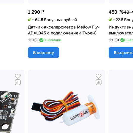
1 290 ₽
450 ₽
540 ₽
+ 64.5 Бонусных рублей
+ 22.5 Бон
Датчик акселерометра Mellow Fly-
Индуктивн
ADXL345 с подключением Type-C
выключател
0
0
В наличии
0
0
В на
В корзину
В корзин