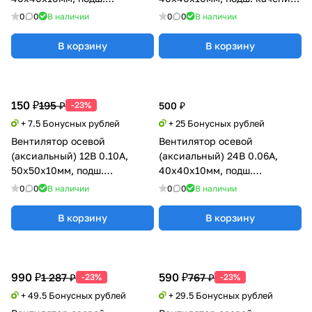
скольжения, Xinyujie
GDSTIME
0
0
В наличии
0
0
В наличии
В корзину
В корзину
150 ₽
195 ₽
-23%
500 ₽
+ 7.5 Бонусных рублей
+ 25 Бонусных рублей
Вентилятор осевой
Вентилятор осевой
(аксиальный) 12В 0.10А,
(аксиальный) 24В 0.06А,
50х50х10мм, подш.
40х40х10мм, подш.
скольжения, Xinyujie
скольжения (Sleeve),
0
0
В наличии
0
0
В наличии
GDSTIME
В корзину
В корзину
990 ₽
590 ₽
1 287 ₽
767 ₽
-23%
-23%
+ 49.5 Бонусных рублей
+ 29.5 Бонусных рублей