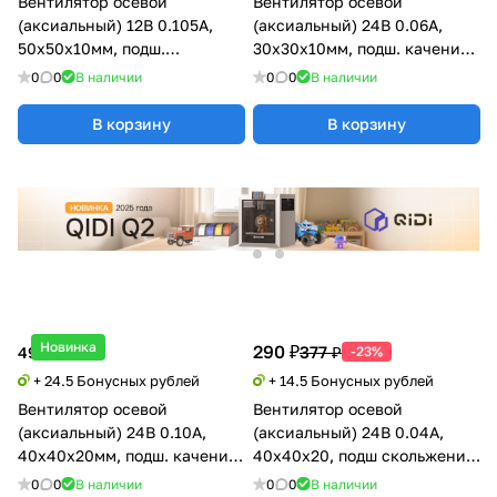
Вентилятор осевой
Вентилятор осевой
(аксиальный) 12В 0.105А,
(аксиальный) 24В 0.06А,
50х50х10мм, подш.
30х30х10мм, подш. качения,
магнитный (MagLev), Sunon
GDSTIME
0
0
В наличии
0
0
В наличии
В корзину
В корзину
Новинка
290 ₽
377 ₽
490 ₽
-23%
+ 24.5 Бонусных рублей
+ 14.5 Бонусных рублей
Вентилятор осевой
Вентилятор осевой
(аксиальный) 24В 0.10А,
(аксиальный) 24В 0.04А,
40х40х20мм, подш. качения,
40х40х20, подш скольжения,
Xinyujie
Xinyujie
0
0
В наличии
0
0
В наличии