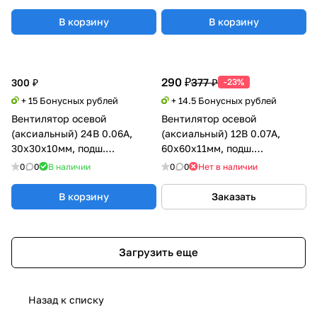
В корзину
В корзину
290 ₽
377 ₽
300 ₽
-23%
+ 15 Бонусных рублей
+ 14.5 Бонусных рублей
Вентилятор осевой
Вентилятор осевой
(аксиальный) 24В 0.06А,
(аксиальный) 12В 0.07А,
30х30х10мм, подш.
60х60х11мм, подш.
скольжения (Sleeve),
скольжения, Xinyujie
0
0
В наличии
0
0
Нет в наличии
GDSTIME
В корзину
Заказать
Загрузить еще
Назад к списку