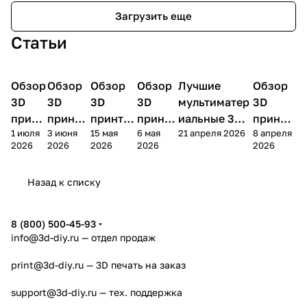
Загрузить еще
Статьи
Обзор
3D
Обзор
3D
Обзор
3D
Обзор
3D
Лучшие
Обзор
3D
3D принтеры
принтеры
принтеры
принтеры
принтеры
принтер
3D
3D
3D
3D
мультиматер
3D
принт
принте
принтер
принте
иальные 3D
принте
1 июля
3 июня
15 мая
6 мая
21 апреля 2026
8 апреля
ера
ра
а
ра
принтеры на
ра
2026
2026
2026
2026
2026
Bamb
Anycubi
FlashFo
Bambu
начало 2026
FlashF
u A2L
c Kobra
rge
Lab
года
orge
Назад к списку
4
Creator
X2D
AD5X
5
8 (800) 500-45-93
info@3d-diy.ru
— отдел продаж
print@3d-diy.ru
— 3D печать на заказ
support@3d-diy.ru
— тех. поддержка