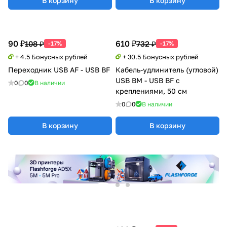
В корзину
В корзину
90 ₽
610 ₽
108 ₽
732 ₽
-17%
-17%
+ 4.5 Бонусных рублей
+ 30.5 Бонусных рублей
Переходник USB AF - USB BF
Кабель-удлинитель (угловой)
USB BM - USB BF с
0
0
В наличии
креплениями, 50 см
0
0
В наличии
В корзину
В корзину