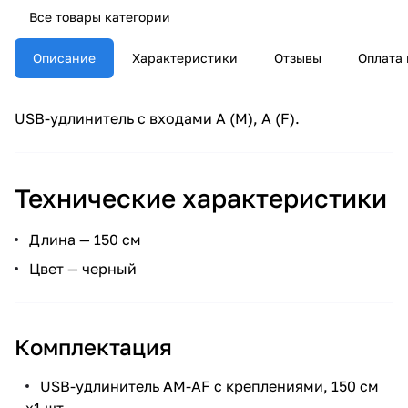
Все товары категории
Описание
Характеристики
Отзывы
Оплата 
USB-удлинитель с входами A (M), A (F).
Технические характеристики
Длина — 150 см
Цвет — черный
Комплектация
USB-удлинитель AM-AF с креплениями, 150 см
х1 шт