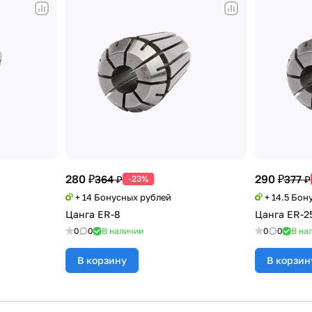
280 ₽
290 ₽
364 ₽
377 ₽
-23%
+ 14 Бонусных рублей
+ 14.5 Бон
Цанга ER-8
Цанга ER-2
0
0
В наличии
0
0
В на
В корзину
В корзин