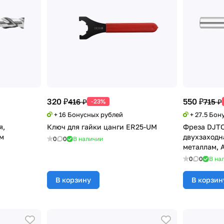
320 ₽
550 ₽
416 ₽
715 ₽
-23%
+ 16 Бонусных рублей
+ 27.5 Бон
я,
Ключ для гайки цанги ER25-UM
Фреза DJTO
ым
двухзаходн
0
0
В наличии
металлам, 
0
0
В на
В корзину
В корзин