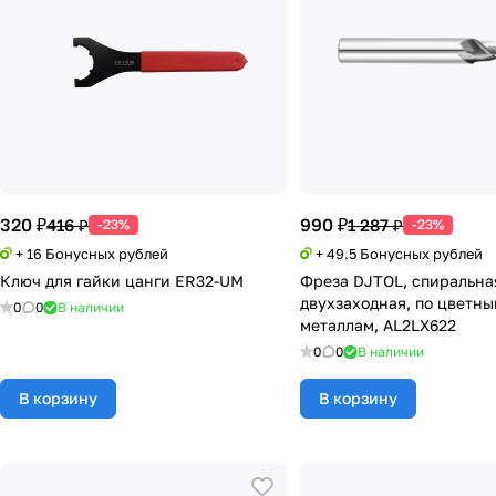
320 ₽
990 ₽
416 ₽
1 287 ₽
-23%
-23%
+ 16 Бонусных рублей
+ 49.5 Бонусных рублей
Ключ для гайки цанги ER32-UM
Фреза DJTOL, спиральна
двухзаходная, по цветн
0
0
В наличии
металлам, AL2LX622
0
0
В наличии
В корзину
В корзину