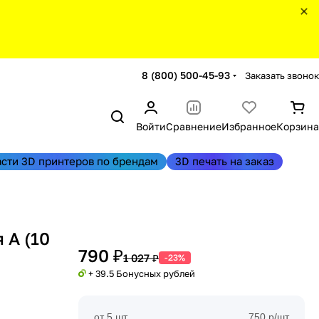
8 (800) 500-45-93
Заказать звонок
Войти
Сравнение
Избранное
Корзина
асти 3D принтеров по брендам
3D печать на заказ
 А (10
790 ₽
1 027 ₽
-23%
+ 39.5 Бонусных рублей
от 5 шт
750 р/шт