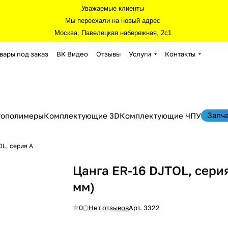
Уважаемые клиенты
Мы переехали на новый адрес
Москва, Павелецкая набережная, 2с1
вары под заказ
ВК Видео
Отзывы
Услуги
Контакты
Запч
тополимеры
Комплектующие 3D
Комплектующие ЧПУ
OL, серия А
Цанга ER-16 DJTOL, серия
мм)
0
Нет отзывов
Арт.
3322