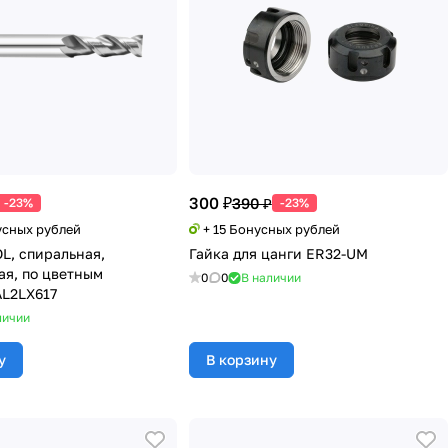
300 ₽
390 ₽
-23%
-23%
усных рублей
+ 15 Бонусных рублей
L, спиральная,
Гайка для цанги ER32-UM
ая, по цветным
0
0
В наличии
AL2LX617
личии
у
В корзину