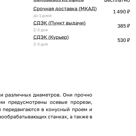
Срочная доставка (МКАД)
1 490 ₽
до 1 дней
СДЭК (Пункт выдачи)
385 ₽
2-3 дня
СДЭК (Курьер)
530 ₽
2-3 дня
ми различных диаметров. Они прочно
ии предусмотрены осевые прорези,
и передвигаются в конусный проем и
ообрабатывающих станках, а также в