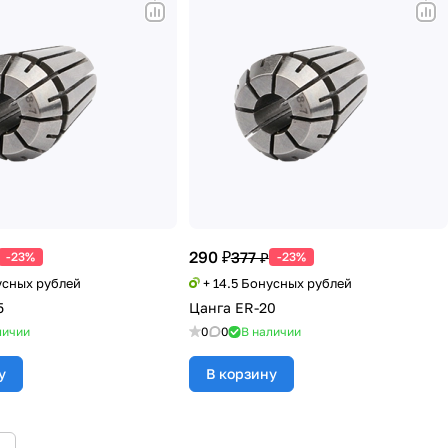
290 ₽
377 ₽
-23%
-23%
усных рублей
+ 14.5 Бонусных рублей
5
Цанга ER-20
личии
0
0
В наличии
у
В корзину