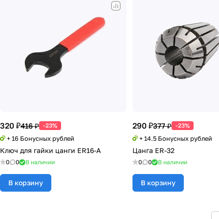
320 ₽
290 ₽
416 ₽
377 ₽
-23%
-23%
+ 16 Бонусных рублей
+ 14.5 Бонусных рублей
Ключ для гайки цанги ER16-A
Цанга ER-32
0
0
В наличии
0
0
В наличии
В корзину
В корзину