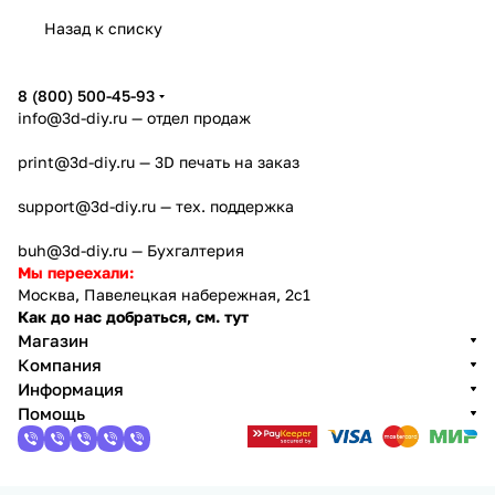
u A2L
c Kobra
rge
Lab
года
orge
Назад к списку
4
Creator
X2D
AD5X
5
8 (800) 500-45-93
info@3d-diy.ru
— отдел продаж
print@3d-diy.ru
— 3D печать на заказ
support@3d-diy.ru
— тех. поддержка
buh@3d-diy.ru
— Бухгалтерия
Мы переехали:
Москва, Павелецкая набережная, 2с1
Как до нас добраться, см. тут
Магазин
Компания
Информация
Помощь