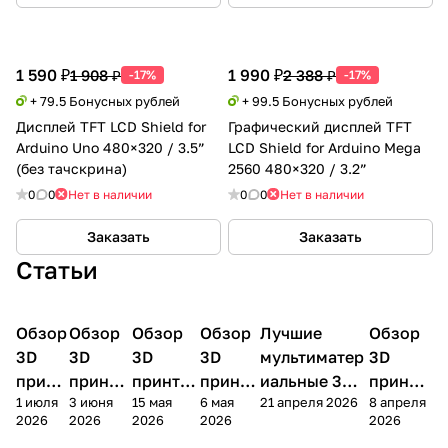
1 590 ₽
1 990 ₽
1 908 ₽
2 388 ₽
-17%
-17%
+ 79.5 Бонусных рублей
+ 99.5 Бонусных рублей
Дисплей TFT LCD Shield for
Графический дисплей TFT
Arduino Uno 480×320 / 3.5”
LCD Shield for Arduino Mega
(без тачскрина)
2560 480×320 / 3.2”
0
0
Нет в наличии
0
0
Нет в наличии
Заказать
Заказать
Статьи
Обзор
3D
Обзор
3D
Обзор
3D
Обзор
3D
Лучшие
Обзор
3D
3D принтеры
принтеры
принтеры
принтеры
принтеры
принтер
3D
3D
3D
3D
мультиматер
3D
принт
принте
принтер
принте
иальные 3D
принте
1 июля
3 июня
15 мая
6 мая
21 апреля 2026
8 апреля
ера
ра
а
ра
принтеры на
ра
2026
2026
2026
2026
2026
Bamb
Anycubi
FlashFo
Bambu
начало 2026
FlashF