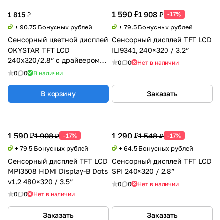
1 590 ₽
1 908 ₽
1 815 ₽
-17%
+ 90.75 Бонусных рублей
+ 79.5 Бонусных рублей
Сенсорный цветной дисплей
Сенсорный дисплей TFT LCD
OKYSTAR TFT LCD
ILI9341, 240×320 / 3.2”
240х320/2.8” с драйвером
0
0
Нет в наличии
ILI9341
0
0
В наличии
В корзину
Заказать
1 590 ₽
1 290 ₽
1 908 ₽
1 548 ₽
-17%
-17%
+ 79.5 Бонусных рублей
+ 64.5 Бонусных рублей
Сенсорный дисплей TFT LCD
Сенсорный дисплей TFT LCD
MPI3508 HDMI Display-B Dots
SPI 240×320 / 2.8”
v1.2 480×320 / 3.5”
0
0
Нет в наличии
0
0
Нет в наличии
Заказать
Заказать