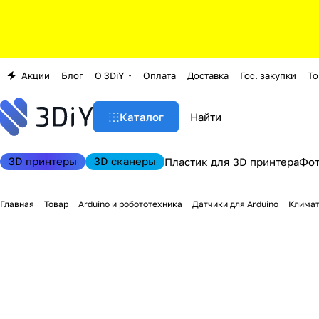
Акции
Блог
О 3DiY
Оплата
Доставка
Гос. закупки
То
Каталог
3D принтеры
3D сканеры
Пластик для 3D принтера
Фо
Главная
Товар
Arduino и робототехника
Датчики для Arduino
Климат