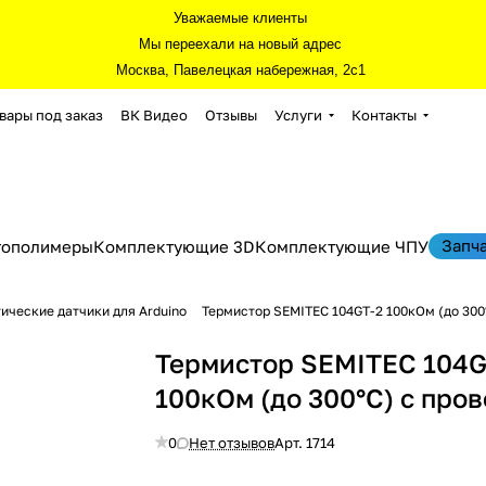
Уважаемые клиенты
Мы переехали на новый адрес
Москва, Павелецкая набережная, 2с1
вары под заказ
ВК Видео
Отзывы
Услуги
Контакты
Запч
тополимеры
Комплектующие 3D
Комплектующие ЧПУ
ические датчики для Arduino
Термистор SEMITEC 104GT-2 100кОм (до 300
Термистор SEMITEC 104G
100кОм (до 300°C) с про
0
Нет отзывов
Арт.
1714