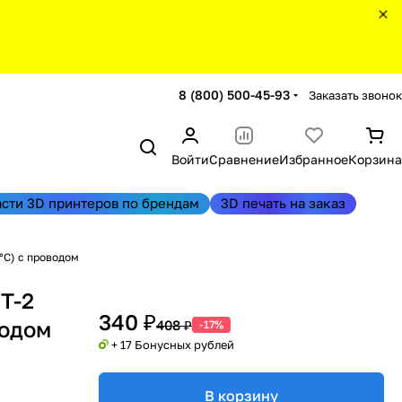
8 (800) 500-45-93
Заказать звонок
Войти
Сравнение
Избранное
Корзина
асти 3D принтеров по брендам
3D печать на заказ
°C) с проводом
T-2
340 ₽
водом
408 ₽
-17%
+ 17 Бонусных рублей
В корзину