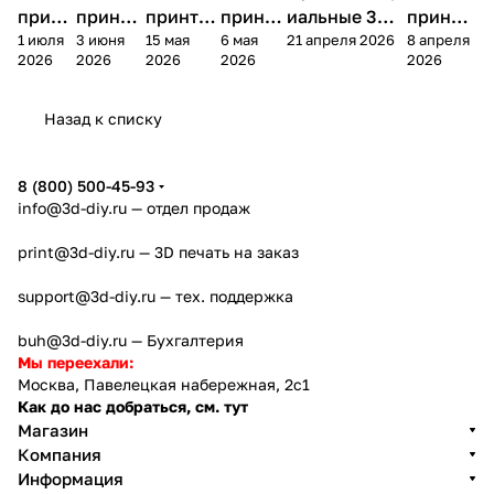
принт
принте
принтер
принте
иальные 3D
принте
1 июля
3 июня
15 мая
6 мая
21 апреля 2026
8 апреля
ера
ра
а
ра
принтеры на
ра
2026
2026
2026
2026
2026
Bamb
Anycubi
FlashFo
Bambu
начало 2026
FlashF
u A2L
c Kobra
rge
Lab
года
orge
Назад к списку
4
Creator
X2D
AD5X
5
8 (800) 500-45-93
info@3d-diy.ru
— отдел продаж
print@3d-diy.ru
— 3D печать на заказ
support@3d-diy.ru
— тех. поддержка
buh@3d-diy.ru
— Бухгалтерия
Мы переехали:
Москва, Павелецкая набережная, 2с1
Как до нас добраться, см. тут
Магазин
Компания
Информация