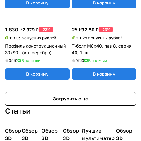
В корзину
В корзину
1 830 ₽
25 ₽
2 379 ₽
32.50 ₽
-23%
-23%
+ 91.5 Бонусных рублей
+ 1.25 Бонусных рублей
Профиль конструкционный
Т-болт М8х40, паз 8, серия
30х90L (Ан. серебро)
40, 1 шт.
0
0
В наличии
0
0
В наличии
В корзину
В корзину
Загрузить еще
Статьи
Обзор
3D
Обзор
3D
Обзор
3D
Обзор
3D
Лучшие
Обзор
3D
3D принтеры
принтеры
принтеры
принтеры
принтеры
принтер
3D
3D
3D
3D
мультиматер
3D