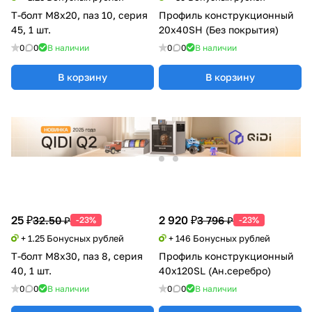
Т-болт М8х20, паз 10, серия
Профиль конструкционный
45, 1 шт.
20х40SH (Без покрытия)
0
0
В наличии
0
0
В наличии
В корзину
В корзину
25 ₽
2 920 ₽
32.50 ₽
3 796 ₽
-23%
-23%
+ 1.25 Бонусных рублей
+ 146 Бонусных рублей
Т-болт М8х30, паз 8, серия
Профиль конструкционный
40, 1 шт.
40х120SL (Ан.серебро)
0
0
В наличии
0
0
В наличии