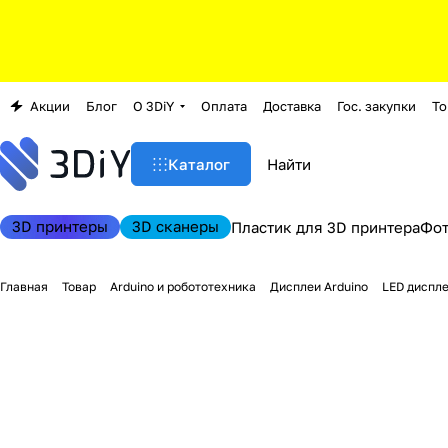
Акции
Блог
О 3DiY
Оплата
Доставка
Гос. закупки
То
Каталог
3D принтеры
3D сканеры
Пластик для 3D принтера
Фо
Главная
Товар
Arduino и робототехника
Дисплеи Arduino
LED диспле