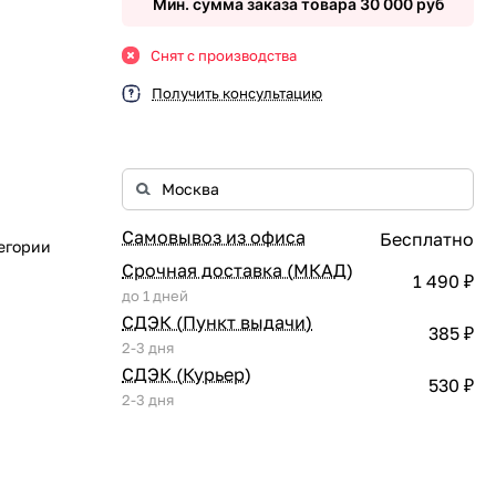
Мин. сумма заказа товара 30 000 руб
Снят с производства
Получить консультацию
Самовывоз из офиса
Бесплатно
егории
Срочная доставка (МКАД)
1 490 ₽
до 1 дней
СДЭК (Пункт выдачи)
385 ₽
2-3 дня
СДЭК (Курьер)
530 ₽
2-3 дня