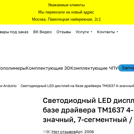
Уважаемые клиенты
Мы переехали на новый адрес
Москва, Павелецкая набережная, 2с1
вары под заказ
ВК Видео
Отзывы
Услуги
Контакты
Запч
тополимеры
Комплектующие 3D
Комплектующие ЧПУ
и Arduino
Светодиодный LED дисплей на базе драйвера TM1637 4-значный,
Светодиодный LED диспл
базе драйвера TM1637 4-
значный, 7-сегментный /
0
Нет отзывов
Арт.
2006