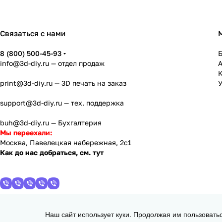
Связаться с нами
8 (800) 500-45-93
info@3d-diy.ru
— отдел продаж
К
print@3d-diy.ru
— 3D печать на заказ
У
support@3d-diy.ru
— тех. поддержка
buh@3d-diy.ru
— Бухгалтерия
Мы переехали:
Москва, Павелецкая набережная, 2с1
Как до нас добраться, см. тут
Наш сайт использует куки. Продолжая им пользовать
2013 - 2026 © 3DiY (Тридиай) - интернет-магазин комплектующих для