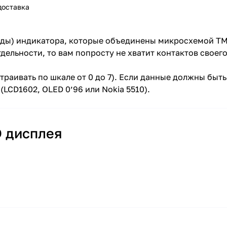
доставка
оды) индикатора, которые объединены микросхемой TM
дельности, то вам попросту не хватит контактов своег
траивать по шкале от 0 до 7). Если данные должны быт
(LCD1602, OLED 0’96 или Nokia 5510).
D дисплея