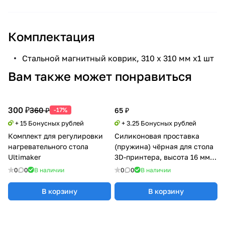
Комплектация
Стальной магнитный коврик, 310 х 310 мм х1 шт
Вам также может понравиться
300 ₽
360 ₽
-17%
65 ₽
+ 15 Бонусных рублей
+ 3.25 Бонусных рублей
Комплект для регулировки
Силиконовая проставка
нагревательного стола
(пружина) чёрная для стола
Ultimaker
3D-принтера, высота 16 мм, 1
шт
0
0
В наличии
0
0
В наличии
В корзину
В корзину