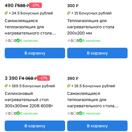
490 ₽
588 ₽
-17%
300 ₽
+ 24.5 Бонусных рублей
+ 15 Бонусных рублей
Самоклеящаяся
Теплоизоляция для
теплоизоляция для
нагревательного стола
нагревательного стола
200х200 мм
(100°C) 235х235
0
0
В наличии
0
0
В наличии
В корзину
В корзину
3 390 ₽
4 068 ₽
-17%
390 ₽
+ 169.5 Бонусных рублей
+ 19.5 Бонусных рублей
Силиконовый
Самоклеящаяся
нагревательный стол
теплоизоляция для
300х300мм 220В 600Вт
нагревательного стола
(100°C) 200х200
0
0
В наличии
0
0
В наличии
В корзину
В корзину