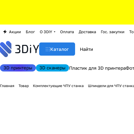
Акции
Блог
О 3DiY
Оплата
Доставка
Гос. закупки
То
Каталог
3D принтеры
3D сканеры
Пластик для 3D принтера
Фо
Главная
Товар
Комплектующие ЧПУ станка
Шпиндели для ЧПУ станк