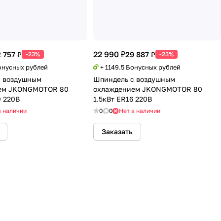
22 990 ₽
 757 ₽
29 887 ₽
-23%
-23%
Бонусных рублей
+ 1149.5 Бонусных рублей
с воздушным
Шпиндель с воздушным
ем JKONGMOTOR 80
охлаждением JKONGMOTOR 80
0 220В
1.5кВт ER16 220В
в наличии
0
0
Нет в наличии
Заказать