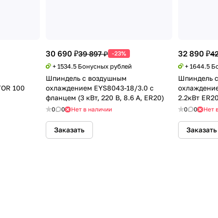
30 690 ₽
32 890 ₽
39 897 ₽
42
-23%
+ 1534.5 Бонусных рублей
+ 1644.5 
Шпиндель с воздушным
Шпиндель 
OR 100
охлаждением EYS8043-18/3.0 с
охлаждени
фланцем (3 кВт, 220 В, 8.6 А, ER20)
2.2кВт ER2
0
0
Нет в наличии
0
0
Нет 
Заказать
Заказать