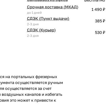
Срочная доставка (МКАД)
1 490 ₽
до 1 дней
СДЭК (Пункт выдачи)
385 ₽
2-3 дня
СДЭК (Курьер)
530 ₽
2-3 дня
ся на портальных фрезерных
трумента осуществляется ручным
я осуществляется за счет
й воздушных каналов и избегать
овия это может к привести к