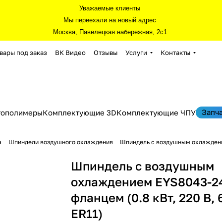
Уважаемые клиенты
Мы переехали на новый адрес
Москва, Павелецкая набережная, 2с1
вары под заказ
ВК Видео
Отзывы
Услуги
Контакты
Запч
тополимеры
Комплектующие 3D
Комплектующие ЧПУ
а
Шпиндели воздушного охлаждения
Шпиндель с воздушным охлаждением
Шпиндель с воздушным
охлаждением EYS8043-24
фланцем (0.8 кВт, 220 В, 6
ER11)