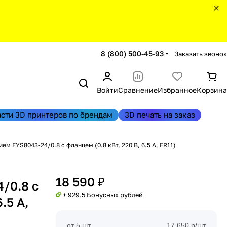
8 (800) 500-45-93
Заказать звонок
Войти
Сравнение
Избранное
Корзина
асти 3D принтеров по брендам
3D печать на заказ
 EYS8043-24/0.8 с фланцем (0.8 кВт, 220 В, 6.5 А, ER11)
18 590 ₽
/0.8 с
+ 929.5 Бонусных рублей
.5 А,
от 5 шт
17 650 р/шт