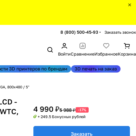
8 (800) 500-45-93
Заказать звонок
Войти
Сравнение
Избранное
Корзина
асти 3D принтеров по брендам
3D печать на заказ
A, 800x480 / 5"
LCD -
4 990 ₽
3WTC,
5 988 ₽
-17%
+ 249.5 Бонусных рублей
Заказать