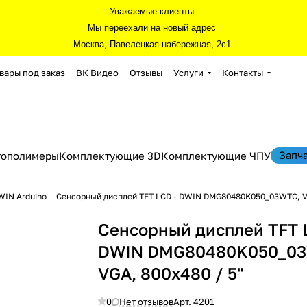
Уважаемые клиенты
Мы переехали на новый адрес
Москва, Павелецкая набережная, 2с1
вары под заказ
ВК Видео
Отзывы
Услуги
Контакты
Запч
тополимеры
Комплектующие 3D
Комплектующие ЧПУ
WIN Arduino
Сенсорный дисплей TFT LCD - DWIN DMG80480K050_03WTC, VG
Сенсорный дисплей TFT 
DWIN DMG80480K050_0
VGA, 800x480 / 5"
0
Нет отзывов
Арт.
4201