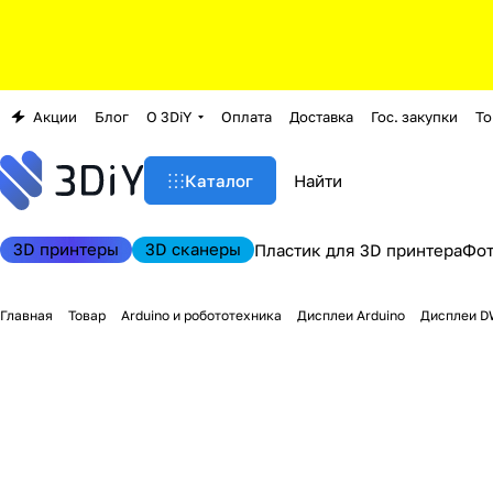
Акции
Блог
О 3DiY
Оплата
Доставка
Гос. закупки
То
Каталог
3D принтеры
3D сканеры
Пластик для 3D принтера
Фо
Главная
Товар
Arduino и робототехника
Дисплеи Arduino
Дисплеи D