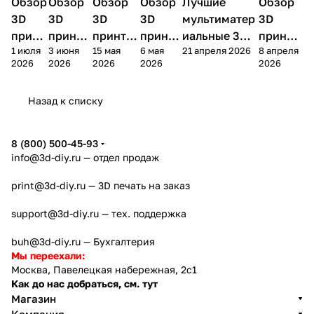
Обзор
3D
Обзор
3D
Обзор
3D
Обзор
3D
Лучшие
Обзор
3D
3D принтеры
принтеры
принтеры
принтеры
принтеры
принтер
3D
3D
3D
3D
мультиматер
3D
принт
принте
принтер
принте
иальные 3D
принте
1 июля
3 июня
15 мая
6 мая
21 апреля 2026
8 апреля
ера
ра
а
ра
принтеры на
ра
2026
2026
2026
2026
2026
Bamb
Anycubi
FlashFo
Bambu
начало 2026
FlashF
u A2L
c Kobra
rge
Lab
года
orge
Назад к списку
4
Creator
X2D
AD5X
5
8 (800) 500-45-93
info@3d-diy.ru
— отдел продаж
print@3d-diy.ru
— 3D печать на заказ
support@3d-diy.ru
— тех. поддержка
buh@3d-diy.ru
— Бухгалтерия
Мы переехали:
Москва, Павелецкая набережная, 2с1
Как до нас добраться, см. тут
Магазин