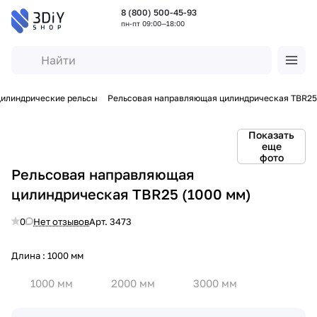
8 (800) 500-45-93
пн-пт 09:00—18:00
илиндрические рельсы
Рельсовая направляющая цилиндрическая TBR25
Показать
еще
фото
Рельсовая направляющая
цилиндрическая TBR25 (1000 мм)
0
Нет отзывов
Арт.
3473
Длина :
1000 мм
1000 мм
2000 мм
3000 мм