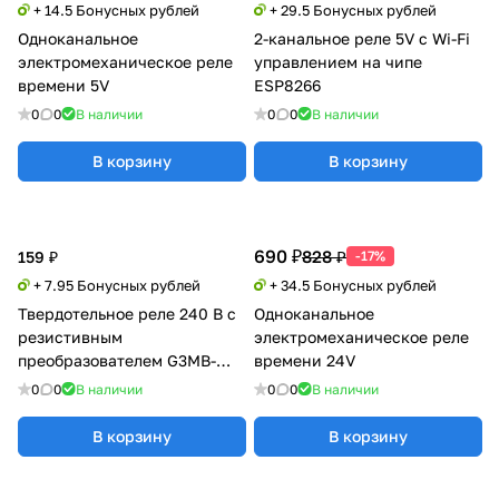
+ 14.5 Бонусных рублей
+ 29.5 Бонусных рублей
Одноканальное
2-канальное реле 5V с Wi-Fi
электромеханическое реле
управлением на чипе
времени 5V
ESP8266
0
0
В наличии
0
0
В наличии
В корзину
В корзину
690 ₽
828 ₽
159 ₽
-17%
+ 7.95 Бонусных рублей
+ 34.5 Бонусных рублей
Твердотельное реле 240 В с
Одноканальное
резистивным
электромеханическое реле
преобразователем G3MB-
времени 24V
202P
0
0
В наличии
0
0
В наличии
В корзину
В корзину