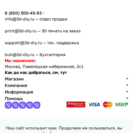
5
8 (800) 500-45-93
info@3d-diy.ru
— отдел продаж
print@3d-diy.ru
— 3D печать на заказ
support@3d-diy.ru
— тех. поддержка
buh@3d-diy.ru
— Бухгалтерия
Мы переехали:
Москва, Павелецкая набережная, 2с1
Как до нас добраться, см. тут
Магазин
Компания
Информация
Помощь
2013 - 2026 © 3DiY (Тридиай) - интернет-магазин
Наш сайт использует куки. Продолжая им пользоваться, вы
комплектующих для 3D принтеров, ЧПУ станков и