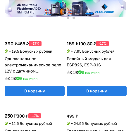
390 ₽
159 ₽
468 ₽
190.80 ₽
-17%
-17%
+ 19.5 Бонусных рублей
+ 7.95 Бонусных рублей
Одноканальное
Релейный модуль для
электромеханическое реле
ESP826, ESP-01S
12V с датчиком
0
0
В наличии
освещенности
0
0
В наличии
В корзину
В корзину
250 ₽
300 ₽
-17%
499 ₽
+ 12.5 Бонусных рублей
+ 24.95 Бонусных рублей
Одноканальное
Твердотельное 4-канальное