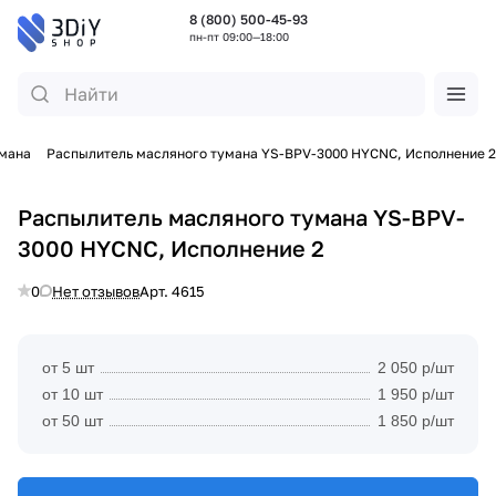
8 (800) 500-45-93
пн-пт 09:00—18:00
умана
Распылитель масляного тумана YS-BPV-3000 HYCNC, Исполнение 2
Распылитель масляного тумана YS-BPV-
3000 HYCNC, Исполнение 2
0
Нет отзывов
Арт.
4615
от 5 шт
2 050 р/шт
от 10 шт
1 950 р/шт
от 50 шт
1 850 р/шт