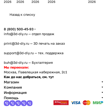
2026
2026
2026
2026
2026
Bamb
Anycubi
FlashFo
Bambu
начало 2026
FlashF
u A2L
c Kobra
rge
Lab
года
orge
Назад к списку
4
Creator
X2D
AD5X
5
8 (800) 500-45-93
info@3d-diy.ru
— отдел продаж
print@3d-diy.ru
— 3D печать на заказ
support@3d-diy.ru
— тех. поддержка
buh@3d-diy.ru
— Бухгалтерия
Мы переехали:
Москва, Павелецкая набережная, 2с1
Как до нас добраться, см. тут
Магазин
Компания
Информация
Помощь