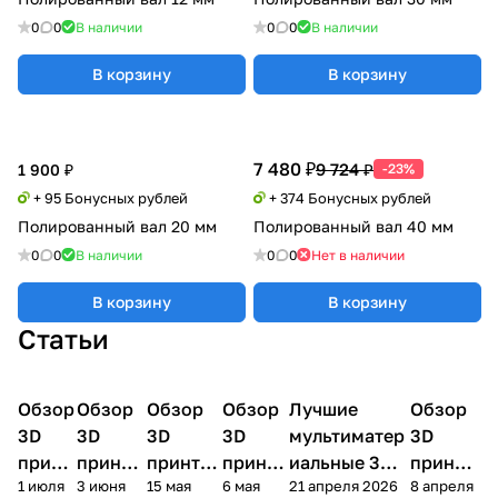
0
0
В наличии
0
0
В наличии
В корзину
В корзину
7 480 ₽
9 724 ₽
1 900 ₽
-23%
+ 95 Бонусных рублей
+ 374 Бонусных рублей
Полированный вал 20 мм
Полированный вал 40 мм
0
0
В наличии
0
0
Нет в наличии
В корзину
В корзину
Статьи
Обзор
3D
Обзор
3D
Обзор
3D
Обзор
3D
Лучшие
Обзор
3D
3D принтеры
принтеры
принтеры
принтеры
принтеры
принтер
3D
3D
3D
3D
мультиматер
3D
принт
принте
принтер
принте
иальные 3D
принте
1 июля
3 июня
15 мая
6 мая
21 апреля 2026
8 апреля
ера
ра
а
ра
принтеры на
ра